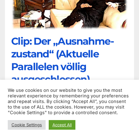
Clip: Der „Ausnahme-
zustand“ (Aktuelle
Parallelen völlig
ausgeschlossen)
We use cookies on our website to give you the most
4. Januar 2021
relevant experience by remembering your preferences
and repeat visits. By clicking “Accept All”, you consent
Das Video ist zwei Jahre alt. Aktuelle Parallelen in
to the use of ALL the cookies. However, you may visit
"Cookie Settings" to provide a controlled consent.
der „schwierigen Corona-Zeit“ sind zufällig.
Philosophin Dr. Claudia Simone Dorchain über
Cookie Settings
Accept All
den Begriff des „Ausnahmezustands“ in der