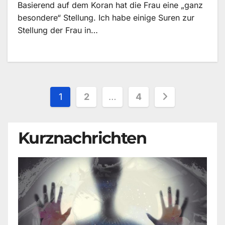
Basierend auf dem Koran hat die Frau eine „ganz
besondere“ Stellung. Ich habe einige Suren zur
Stellung der Frau in…
Seitennummerierung
1
2
…
4
der
Kurznachrichten
Beiträge