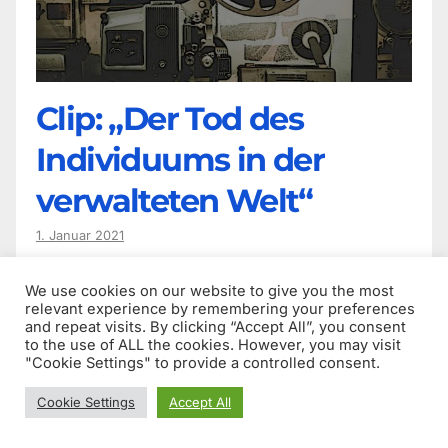
Clip: „Der Tod des
Individuums in der
verwalteten Welt“
1. Januar 2021
Früher nannten wir (seine Freunde) ihn Rossi, was
We use cookies on our website to give you the most
relevant experience by remembering your preferences
eine Verballhornung eines spanischen Vornamens
and repeat visits. By clicking “Accept All”, you consent
darstellt. Nach vielen Jahrzehnten sind wir wieder
to the use of ALL the cookies. However, you may visit
"Cookie Settings" to provide a controlled consent.
in Kontakt und haben uns wider Erwarten ähnlich
kritisch (unabhängige,…
Cookie Settings
Accept All