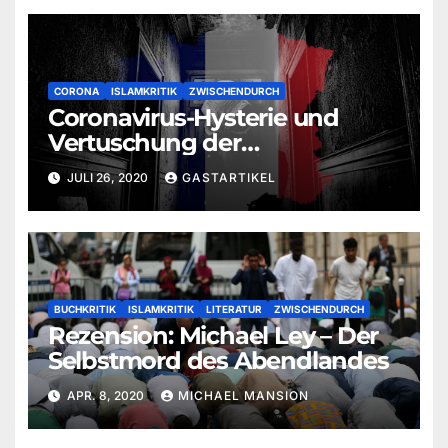
CORONA
ISLAMKRITIK
ZWISCHENDURCH
Coronavirus-Hysterie und
Vertuschung der
Islamisierung Frankreichs
JULI 26, 2020
GASTARTIKEL
BUCHKRITIK
ISLAMKRITIK
LITERATUR
ZWISCHENDURCH
Rezension: Michael Ley – Der
Selbstmord des Abendlandes
APR. 8, 2020
MICHAEL MANSION