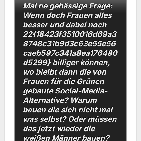
Mal ne gehässige Frage:
Wenn doch Frauen alles
besser und dabei noch
22{18423f3510016d69a3
8748c31b9d3c63e55e56
caeb597c341a8ea176480
d5299} billiger können,
wo bleibt dann die von
Frauen für die Grünen
gebaute Social-Media-
Alternative? Warum
bauen die sich nicht mal
was selbst? Oder müssen
das jetzt wieder die
weißen Männer bauen?