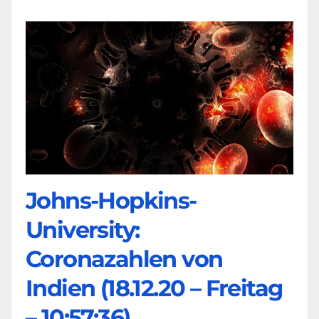
Johns-Hopkins-
University:
Coronazahlen von
Indien (18.12.20 – Freitag
– 10:57:36)