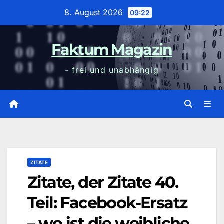
Zum
8. August 2026
09:22
Inhalt
wechseln
Faktum Magazin
- frei und unabhängig
ZITATE
Zitate, der Zitate 40.
Teil: Facebook-Ersatz
– wo ist die weibliche