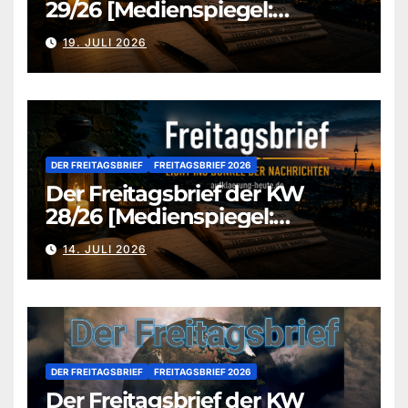
29/26 [Medienspiegel:
aufklaerung-heute.de]
19. JULI 2026
DER FREITAGSBRIEF
FREITAGSBRIEF 2026
Der Freitagsbrief der KW
28/26 [Medienspiegel:
aufklaerung-heute.de]
14. JULI 2026
DER FREITAGSBRIEF
FREITAGSBRIEF 2026
Der Freitagsbrief der KW