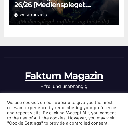
26/26 [Medienspiegel:
aufklaerung-heute.de]
29. JUNI 2026
Faktum Magazin
- frei und unabhängig
We use cookies on our website to give you the most
relevant experience by remembering your preferences
and repeat visits. By clicking “Accept All”, you consent
Stolz präsentiert von WordPress
|
Theme: News Click von
to the use of ALL the cookies. However, you may visit
Themeansar
"Cookie Settings" to provide a controlled consent.