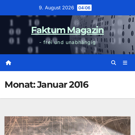
Zum
9. August 2026
04:06
Inhalt
wechseln
Faktum Magazin
- frei und unabhängig
Monat:
Januar 2016