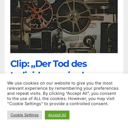
Clip: „Der Tod des
Individuums in der
We use cookies on our website to give you the most
verwalteten Welt“
relevant experience by remembering your preferences
and repeat visits. By clicking “Accept All”, you consent
1. Januar 2021
to the use of ALL the cookies. However, you may visit
"Cookie Settings" to provide a controlled consent.
Früher nannten wir (seine Freunde) ihn Rossi, was
Cookie Settings
Accept All
eine Verballhornung eines spanischen Vornamens
darstellt. Nach vielen Jahrzehnten sind wir wieder