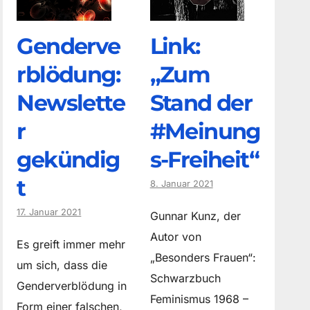
Genderve
Link:
rblödung:
„Zum
Newslette
Stand der
r
#Meinung
gekündig
s-Freiheit“
t
8. Januar 2021
17. Januar 2021
Gunnar Kunz, der
Autor von
Es greift immer mehr
„Besonders Frauen“:
um sich, dass die
Schwarzbuch
Genderverblödung in
Feminismus 1968 –
Form einer falschen,