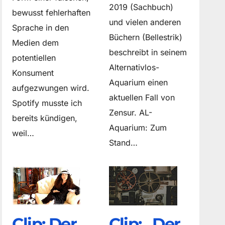
2019 (Sachbuch)
bewusst fehlerhaften
und vielen anderen
Sprache in den
Büchern (Bellestrik)
Medien dem
beschreibt in seinem
potentiellen
Alternativlos-
Konsument
Aquarium einen
aufgezwungen wird.
aktuellen Fall von
Spotify musste ich
Zensur. AL-
bereits kündigen,
Aquarium: Zum
weil…
Stand…
Clip: Der
Clip: „Der