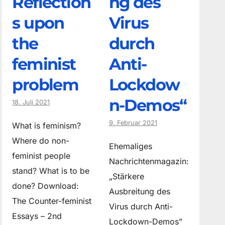
Reflection
ng des
s upon
Virus
the
durch
feminist
Anti-
problem
Lockdow
n-Demos“
18. Juli 2021
9. Februar 2021
What is feminism?
Where do non­
Ehemaliges
feminist people
Nachrichtenmagazin:
stand? What is to be
„Stärkere
done? Download:
Ausbreitung des
The Counter-feminist
Virus durch Anti-
Essays – 2nd
Lockdown-Demos”