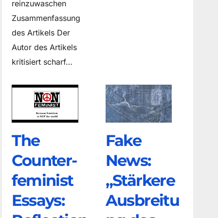
reinzuwaschen
Zusammenfassung
des Artikels Der
Autor des Artikels
kritisiert scharf…
The
Fake
Counter­
News:
feminist
„Stärkere
Essays:
Ausbreitu