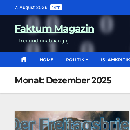
Zum
7. August 2026
14:11
Inhalt
wechseln
Faktum Magazin
- frei und unabhängig
HOME
POLITIK
ISLAMKRITI
Monat:
Dezember 2025