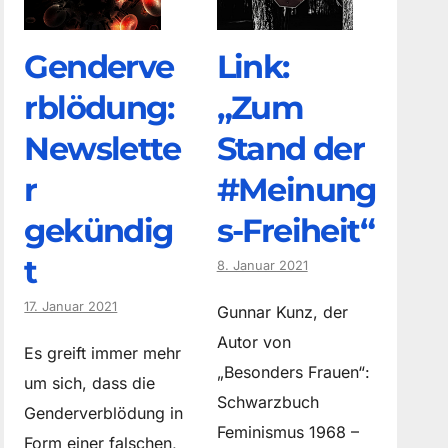
Genderve
Link:
rblödung:
„Zum
Newslette
Stand der
r
#Meinung
gekündig
s-Freiheit“
t
8. Januar 2021
17. Januar 2021
Gunnar Kunz, der
Autor von
Es greift immer mehr
„Besonders Frauen“:
um sich, dass die
Schwarzbuch
Genderverblödung in
Feminismus 1968 –
Form einer falschen,