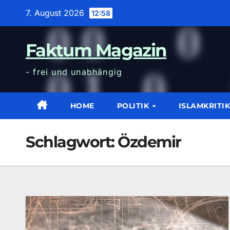
Zum
7. August 2026
12:58
Inhalt
wechseln
Faktum Magazin
- frei und unabhängig
HOME
POLITIK
ISLAMKRITI
Schlagwort:
Özdemir