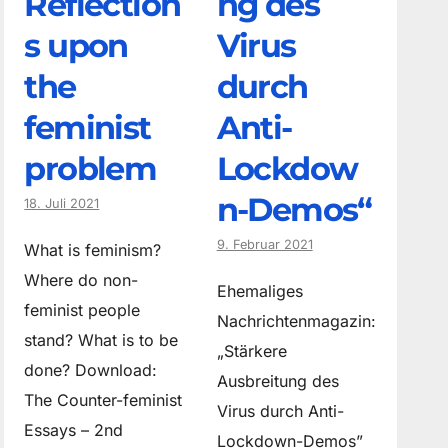
Reflection
ng des
s upon
Virus
the
durch
feminist
Anti-
problem
Lockdow
n-Demos“
18. Juli 2021
9. Februar 2021
What is feminism?
Where do non­
Ehemaliges
feminist people
Nachrichtenmagazin:
stand? What is to be
„Stärkere
done? Download:
Ausbreitung des
The Counter-feminist
Virus durch Anti-
Essays – 2nd
Lockdown-Demos”