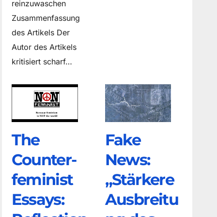
reinzuwaschen
Zusammenfassung
des Artikels Der
Autor des Artikels
kritisiert scharf…
The
Fake
Counter­
News:
feminist
„Stärkere
Essays:
Ausbreitu