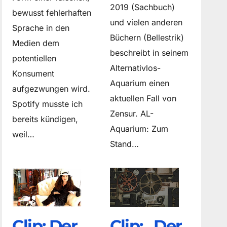
2019 (Sachbuch)
bewusst fehlerhaften
und vielen anderen
Sprache in den
Büchern (Bellestrik)
Medien dem
beschreibt in seinem
potentiellen
Alternativlos-
Konsument
Aquarium einen
aufgezwungen wird.
aktuellen Fall von
Spotify musste ich
Zensur. AL-
bereits kündigen,
Aquarium: Zum
weil…
Stand…
Clip: Der
Clip: „Der