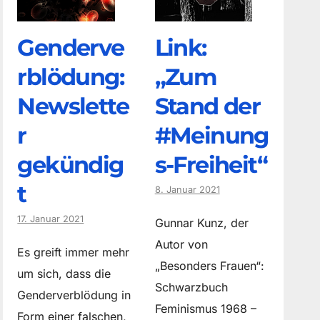
Genderve
Link:
rblödung:
„Zum
Newslette
Stand der
r
#Meinung
gekündig
s-Freiheit“
t
8. Januar 2021
17. Januar 2021
Gunnar Kunz, der
Autor von
Es greift immer mehr
„Besonders Frauen“:
um sich, dass die
Schwarzbuch
Genderverblödung in
Feminismus 1968 –
Form einer falschen,