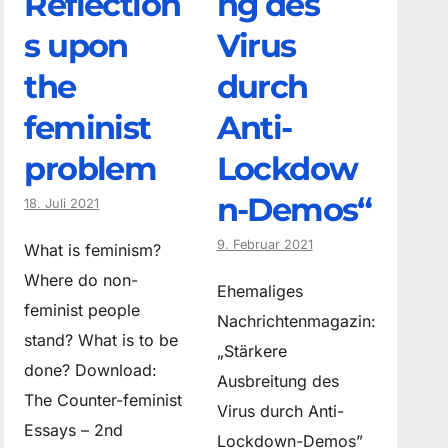
Reflection
ng des
s upon
Virus
the
durch
feminist
Anti-
problem
Lockdow
n-Demos“
18. Juli 2021
9. Februar 2021
What is feminism?
Where do non­
Ehemaliges
feminist people
Nachrichtenmagazin:
stand? What is to be
„Stärkere
done? Download:
Ausbreitung des
The Counter-feminist
Virus durch Anti-
Essays – 2nd
Lockdown-Demos”