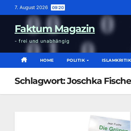
Zum
7. August 2026
09:20
Inhalt
wechseln
Faktum Magazin
- frei und unabhängig
HOME
POLITIK
ISLAMKRITI
Schlagwort:
Joschka Fische