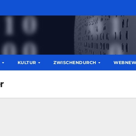
K
KULTUR
ZWISCHENDURCH
WEBNE
r