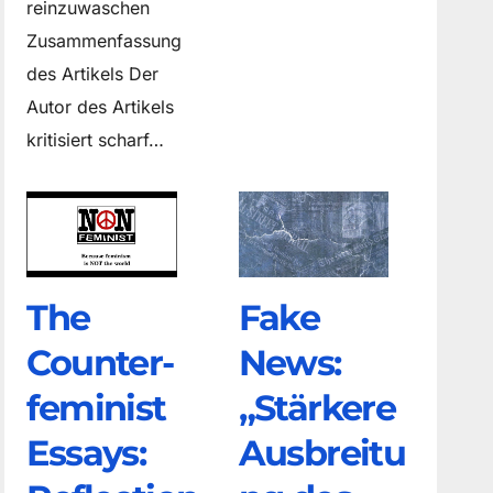
reinzuwaschen
Zusammenfassung
des Artikels Der
Autor des Artikels
kritisiert scharf…
The
Fake
Counter­
News:
feminist
„Stärkere
Essays:
Ausbreitu