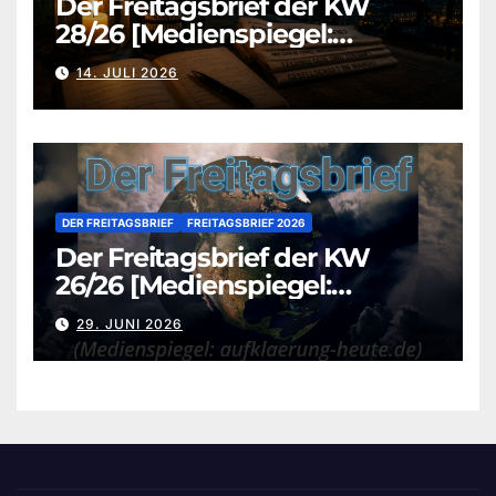
Der Freitagsbrief der KW
28/26 [Medienspiegel:
aufklaerung-heute.de]
14. JULI 2026
DER FREITAGSBRIEF
FREITAGSBRIEF 2026
Der Freitagsbrief der KW
26/26 [Medienspiegel:
aufklaerung-heute.de]
29. JUNI 2026