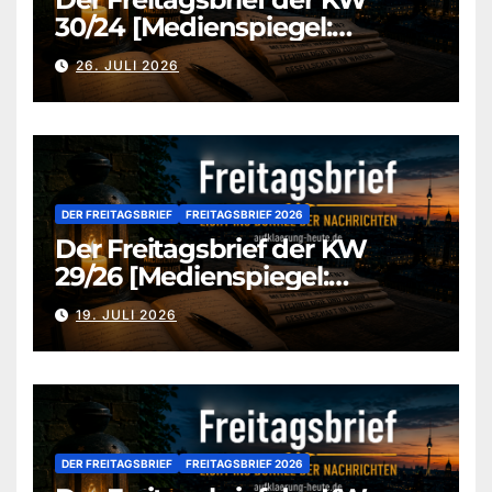
30/24 [Medienspiegel:
aufklaerung-heute-de]
26. JULI 2026
DER FREITAGSBRIEF
FREITAGSBRIEF 2026
Der Freitagsbrief der KW
29/26 [Medienspiegel:
aufklaerung-heute.de]
19. JULI 2026
DER FREITAGSBRIEF
FREITAGSBRIEF 2026