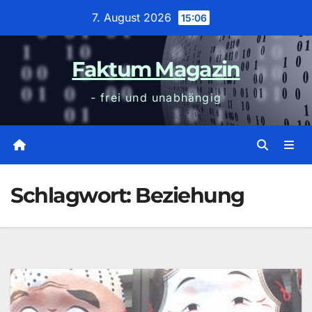
Zum
7. August 2026
15:06
Inhalt
wechseln
Faktum Magazin
- frei und unabhängig
Schlagwort:
Beziehung