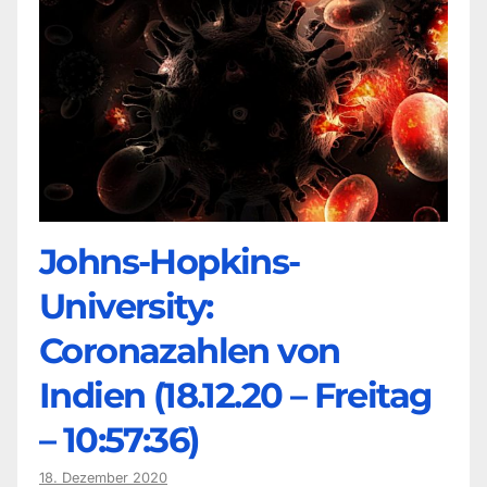
Johns-Hopkins-
University:
Coronazahlen von
Indien (18.12.20 – Freitag
– 10:57:36)
18. Dezember 2020