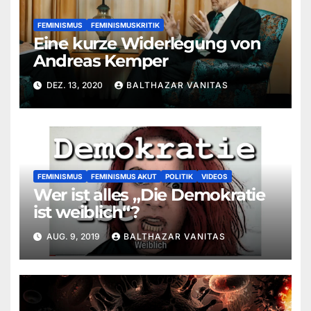
FEMINISMUS
FEMINISMUSKRITIK
Eine kurze Widerlegung von
Andreas Kemper
DEZ. 13, 2020
BALTHAZAR VANITAS
FEMINISMUS
FEMINISMUS AKUT
POLITIK
VIDEOS
Wer ist alles „Die Demokratie
ist weiblich“?
AUG. 9, 2019
BALTHAZAR VANITAS