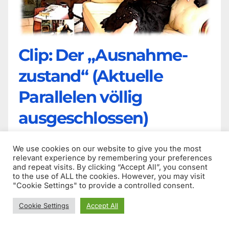
Clip: Der „Ausnahme-
zustand“ (Aktuelle
Parallelen völlig
ausgeschlossen)
4. Januar 2021
We use cookies on our website to give you the most
relevant experience by remembering your preferences
Das Video ist zwei Jahre alt. Aktuelle Parallelen in
and repeat visits. By clicking “Accept All”, you consent
der „schwierigen Corona-Zeit“ sind zufällig.
to the use of ALL the cookies. However, you may visit
"Cookie Settings" to provide a controlled consent.
Philosophin Dr. Claudia Simone Dorchain über
den Begriff des „Ausnahmezustands“ in der
Cookie Settings
Accept All
politischen Philosophie bei Giorgio…