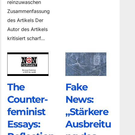
reinzuwaschen
Zusammenfassung
des Artikels Der
Autor des Artikels
kritisiert scharf…
The
Fake
Counter­
News:
feminist
„Stärkere
Essays:
Ausbreitu