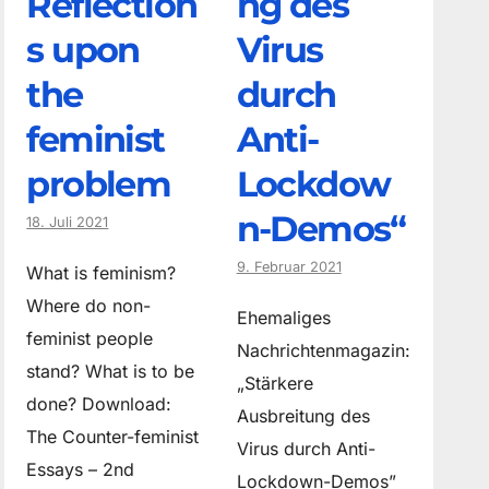
Reflection
ng des
s upon
Virus
the
durch
feminist
Anti-
problem
Lockdow
n-Demos“
18. Juli 2021
9. Februar 2021
What is feminism?
Where do non­
Ehemaliges
feminist people
Nachrichtenmagazin:
stand? What is to be
„Stärkere
done? Download:
Ausbreitung des
The Counter-feminist
Virus durch Anti-
Essays – 2nd
Lockdown-Demos”