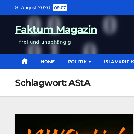
Zum
9. August 2026
09:07
Inhalt
wechseln
Faktum Magazin
- frei und unabhängig
HOME
POLITIK
ISLAMKRITI
Schlagwort:
AStA