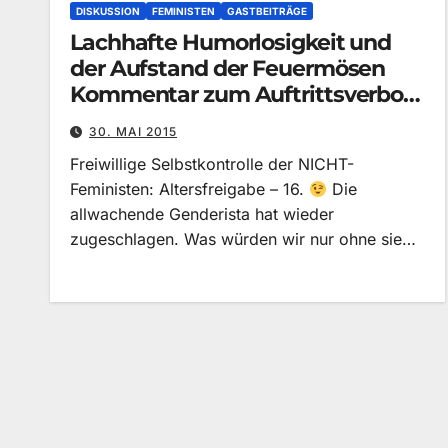
DISKUSSION
FEMINISTEN
GASTBEITRÄGE
Lachhafte Humorlosigkeit und
der Aufstand der Feuermösen
Kommentar zum Auftrittsverbot
von „Feuerschwanz“
30. MAI 2015
Freiwillige Selbstkontrolle der NICHT-
Feministen: Altersfreigabe – 16.
Die
allwachende Genderista hat wieder
zugeschlagen. Was würden wir nur ohne sie…