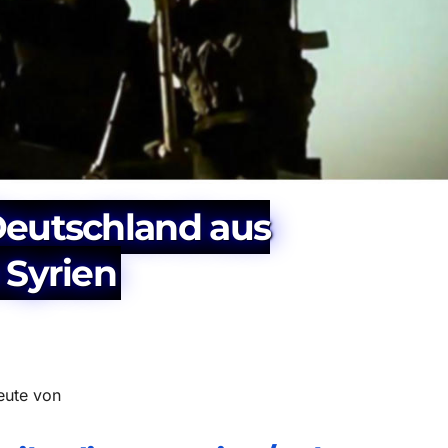
Deutschland aus
 Syrien
eute von