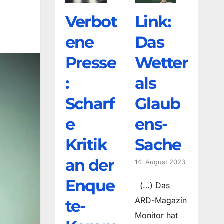
Verbot
Link:
ene
Das
Presse
Wetter
:
als
Scharf
Glaub
e
ens-
Kritik
Sache
an der
14. August 2023
Enque
(…) Das
ARD-Magazin
te-
Monitor hat