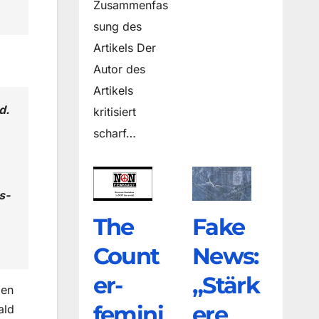
Zusammenfas
sung des
Artikels Der
Autor des
Artikels
d.
kritisiert
scharf…
s-
The
Fake
Count
News:
er­
„Stärk
len
femini
ere
ald