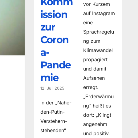
Komm
vor Kurzem
ission
auf Instagram
eine
zur
Sprachregelu
Coron
ng zum
a-
Klimawandel
propagiert
Pande
und damit
mie
Aufsehen
erregt.
12. Juli 2025
„Erderwärmu
In der „Nahe-
ng“ heißt es
den-Putin-
dort: „Klingt
Verstehern-
angenehm
stehenden“
und positiv.