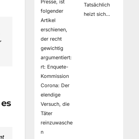
Presse, ist
Tatsächlich
folgender
heizt sich…
Artikel
erschienen,
der recht
r
gewichtig
argumentiert:
rt: Enquete-
Kommission
Corona: Der
elendige
 es
Versuch, die
Täter
reinzuwasche
n
mt