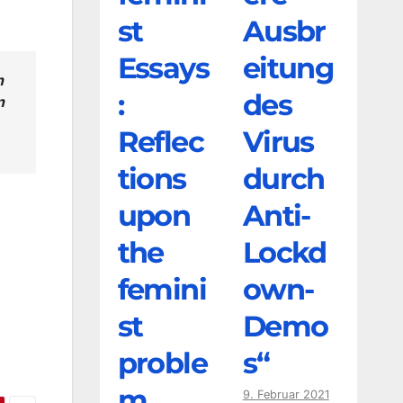
st
Ausbr
Essays
eitung
n
:
des
n
Reflec
Virus
tions
durch
upon
Anti-
the
Lockd
femini
own-
st
Demo
proble
s“
m
9. Februar 2021