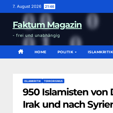
Zum
7. August 2026
21:46
Inhalt
wechseln
Faktum Magazin
- frei und unabhängig
HOME
POLITIK
ISLAMKRITI
ISLAMKRITIK
TERRORISMUS
950 Islamisten von 
Irak und nach Syrie