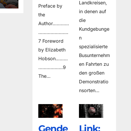
Landkreisen,
Preface by
in denen auf
the
die
Author…………
Kundgebunge
………………….
n
7 Foreword
spezialisierte
by Elizabeth
Busunternehm
Hobson………
en Fahrten zu
………………9
den großen
The…
Demonstratio
nsorten…
Gende
Link: