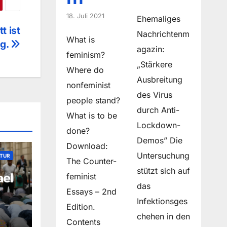
18. Juli 2021
Ehemaliges
t ist
Nachrichtenm
What is
ig.
agazin:
feminism?
„Stärkere
Where do
Ausbreitung
non­feminist
des Virus
people stand?
durch Anti-
What is to be
Lockdown-
done?
Demos” Die
Download:
Untersuchung
ATUR
The Counter-
stützt sich auf
ael
feminist
das
Essays – 2nd
Infektionsges
Edition.
chehen in den
Contents