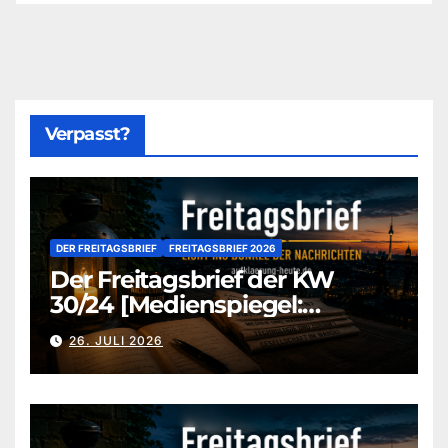
Verpasst?
DER FREITAGSBRIEF
FREITAGSBRIEF 2026
Der Freitagsbrief der KW
30/24 [Medienspiegel:
aufklaerung-heute-de]
26. JULI 2026