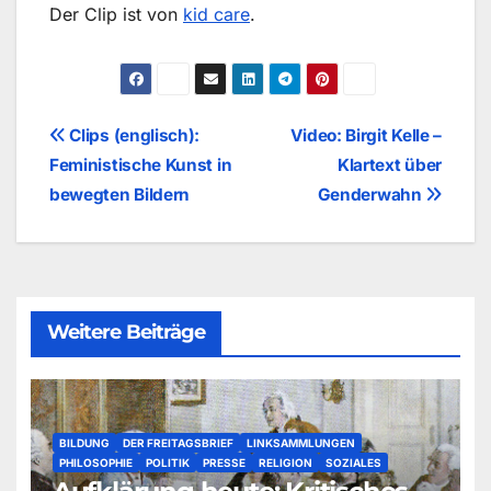
Der Clip ist von
kid care
.
Beitragsnavigation
Clips (englisch):
Video: Birgit Kelle –
Feministische Kunst in
Klartext über
bewegten Bildern
Genderwahn
Weitere Beiträge
BILDUNG
DER FREITAGSBRIEF
LINKSAMMLUNGEN
PHILOSOPHIE
POLITIK
PRESSE
RELIGION
SOZIALES