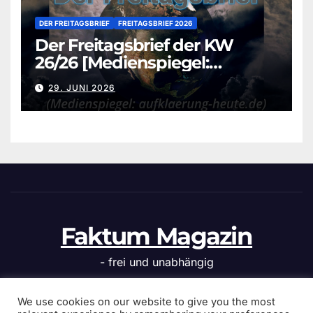
DER FREITAGSBRIEF
FREITAGSBRIEF 2026
Der Freitagsbrief der KW
26/26 [Medienspiegel:
aufklaerung-heute.de]
29. JUNI 2026
Faktum Magazin
- frei und unabhängig
We use cookies on our website to give you the most