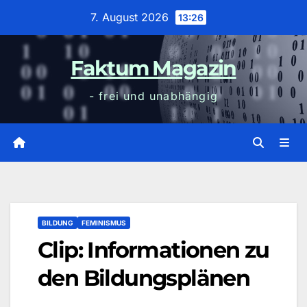
Zum
7. August 2026
13:26
Inhalt
wechseln
Faktum Magazin
- frei und unabhängig
BILDUNG
FEMINISMUS
Clip: Informationen zu
den Bildungsplänen