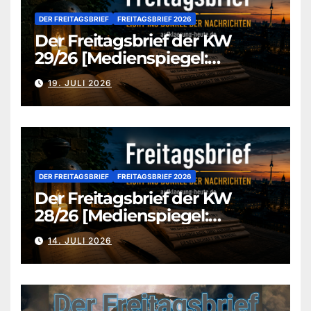
DER FREITAGSBRIEF
FREITAGSBRIEF 2026
Der Freitagsbrief der KW
29/26 [Medienspiegel:
aufklaerung-heute.de]
19. JULI 2026
DER FREITAGSBRIEF
FREITAGSBRIEF 2026
Der Freitagsbrief der KW
28/26 [Medienspiegel:
aufklaerung-heute.de]
14. JULI 2026