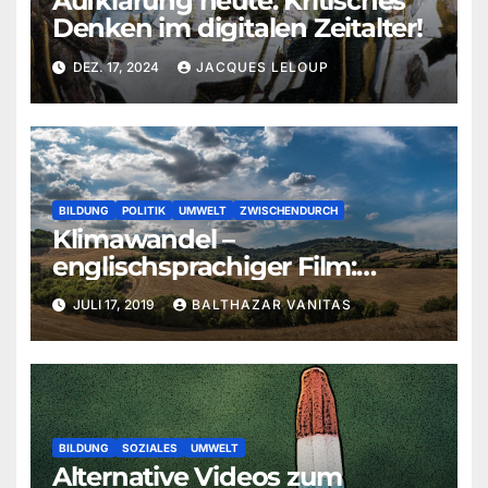
Aufklärung heute: Kritisches
Denken im digitalen Zeitalter!
DEZ. 17, 2024
JACQUES LELOUP
BILDUNG
POLITIK
UMWELT
ZWISCHENDURCH
Klimawandel –
englischsprachiger Film:
„Climate Hustle“
JULI 17, 2019
BALTHAZAR VANITAS
BILDUNG
SOZIALES
UMWELT
Alternative Videos zum