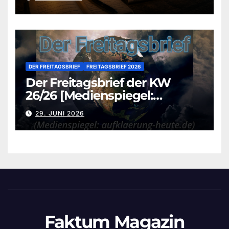
DER FREITAGSBRIEF
FREITAGSBRIEF 2026
Der Freitagsbrief der KW
26/26 [Medienspiegel:
aufklaerung-heute.de]
29. JUNI 2026
Faktum Magazin