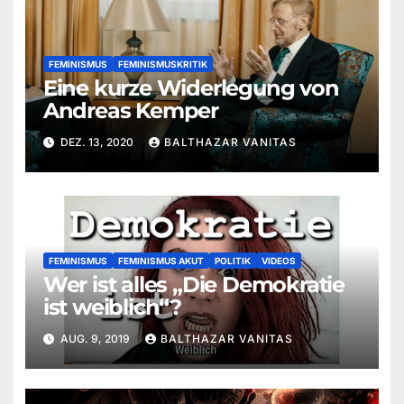
FEMINISMUS
FEMINISMUSKRITIK
Eine kurze Widerlegung von
Andreas Kemper
DEZ. 13, 2020
BALTHAZAR VANITAS
FEMINISMUS
FEMINISMUS AKUT
POLITIK
VIDEOS
Wer ist alles „Die Demokratie
ist weiblich“?
AUG. 9, 2019
BALTHAZAR VANITAS