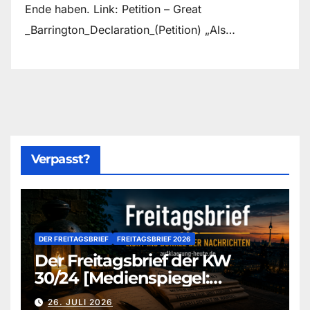
Ende haben. Link: Petition – Great
_Barrington_Declaration_(Petition) „Als…
Verpasst?
DER FREITAGSBRIEF
FREITAGSBRIEF 2026
Der Freitagsbrief der KW
30/24 [Medienspiegel:
aufklaerung-heute-de]
26. JULI 2026