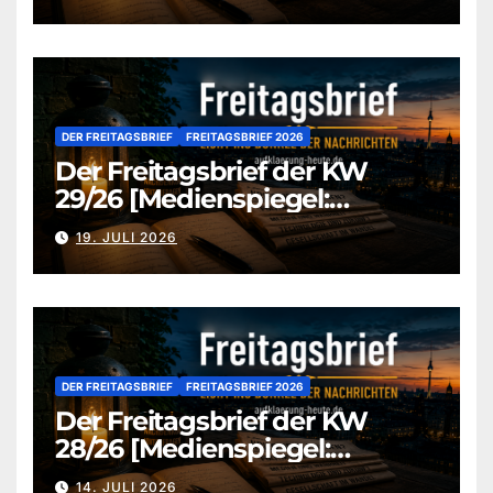
DER FREITAGSBRIEF
FREITAGSBRIEF 2026
Der Freitagsbrief der KW
29/26 [Medienspiegel:
aufklaerung-heute.de]
19. JULI 2026
DER FREITAGSBRIEF
FREITAGSBRIEF 2026
Der Freitagsbrief der KW
28/26 [Medienspiegel:
aufklaerung-heute.de]
14. JULI 2026