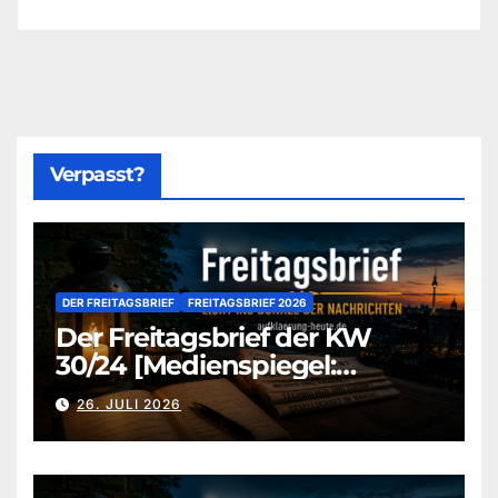
Verpasst?
DER FREITAGSBRIEF
FREITAGSBRIEF 2026
Der Freitagsbrief der KW
30/24 [Medienspiegel:
aufklaerung-heute-de]
26. JULI 2026