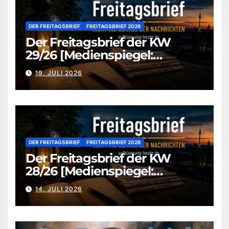
DER FREITAGSBRIEF
FREITAGSBRIEF 2026
Der Freitagsbrief der KW
29/26 [Medienspiegel:
aufklaerung-heute.de]
19. JULI 2026
DER FREITAGSBRIEF
FREITAGSBRIEF 2026
Der Freitagsbrief der KW
28/26 [Medienspiegel:
aufklaerung-heute.de]
14. JULI 2026