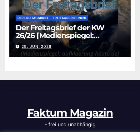
DER FREITAGSBRIEF
FREITAGSBRIEF 2026
Der Freitagsbrief der KW
26/26 [Medienspiegel:
aufklaerung-heute.de]
29. JUNI 2026
Faktum Magazin
- frei und unabhängig