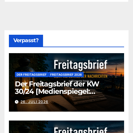
Verpasst?
DER FREITAGSBRIEF
FREITAGSBRIEF 2026
Der Freitagsbrief der KW
30/24 [Medienspiegel:
aufklaerung-heute-de]
26. JULI 2026