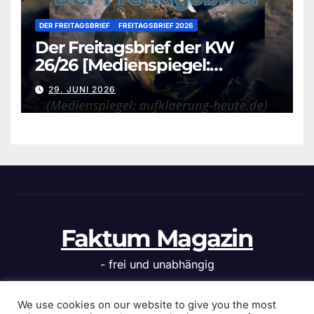
DER FREITAGSBRIEF
FREITAGSBRIEF 2026
Der Freitagsbrief der KW
26/26 [Medienspiegel:
aufklaerung-heute.de]
29. JUNI 2026
Faktum Magazin
- frei und unabhängig
We use cookies on our website to give you the most