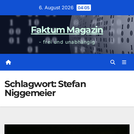
Zum
6. August 2026
04:05
Inhalt
wechseln
Faktum Magazin
- frei und unabhängig
Schlagwort:
Stefan
Niggemeier