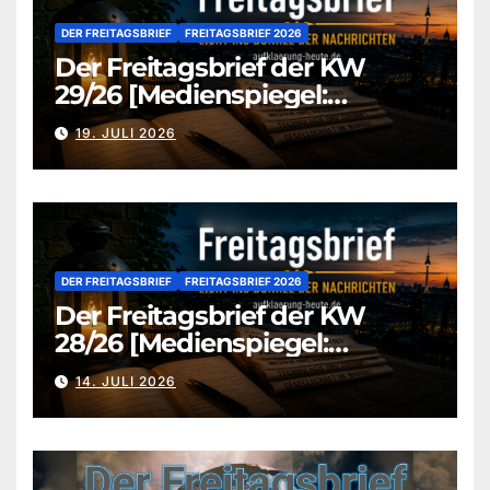
DER FREITAGSBRIEF
FREITAGSBRIEF 2026
Der Freitagsbrief der KW
29/26 [Medienspiegel:
aufklaerung-heute.de]
19. JULI 2026
DER FREITAGSBRIEF
FREITAGSBRIEF 2026
Der Freitagsbrief der KW
28/26 [Medienspiegel:
aufklaerung-heute.de]
14. JULI 2026