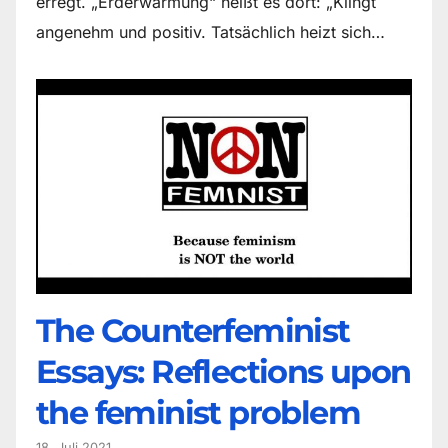
erregt. „Erderwärmung“ heißt es dort: „Klingt
angenehm und positiv. Tatsächlich heizt sich…
The Counter­feminist
Essays: Reflections upon
the feminist problem
18. Juli 2021