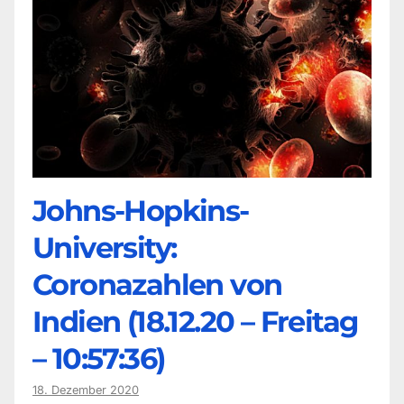
Johns-Hopkins-
University:
Coronazahlen von
Indien (18.12.20 – Freitag
– 10:57:36)
18. Dezember 2020