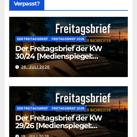
Verpasst?
DER FREITAGSBRIEF
FREITAGSBRIEF 2026
Der Freitagsbrief der KW
30/24 [Medienspiegel:
aufklaerung-heute-de]
26. JULI 2026
DER FREITAGSBRIEF
FREITAGSBRIEF 2026
Der Freitagsbrief der KW
29/26 [Medienspiegel:
aufklaerung-heute.de]
19. JULI 2026