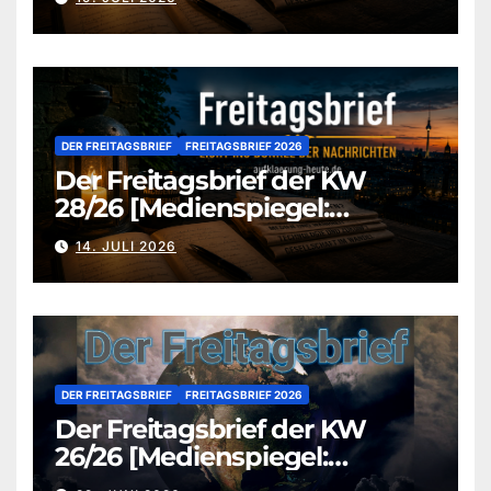
DER FREITAGSBRIEF
FREITAGSBRIEF 2026
Der Freitagsbrief der KW
28/26 [Medienspiegel:
aufklaerung-heute.de]
14. JULI 2026
DER FREITAGSBRIEF
FREITAGSBRIEF 2026
Der Freitagsbrief der KW
26/26 [Medienspiegel:
aufklaerung-heute.de]