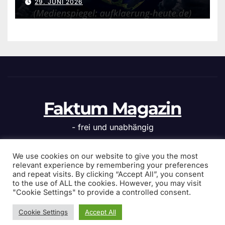
29. JUNI 2026
Faktum Magazin
- frei und unabhängig
We use cookies on our website to give you the most
relevant experience by remembering your preferences
and repeat visits. By clicking “Accept All”, you consent
Stolz präsentiert von WordPress
|
Theme: News Click von
to the use of ALL the cookies. However, you may visit
Themeansar
"Cookie Settings" to provide a controlled consent.
Cookie Settings
Accept All
Home
Politik
Islamkritik
Kultur
zwischendurch
Webnews