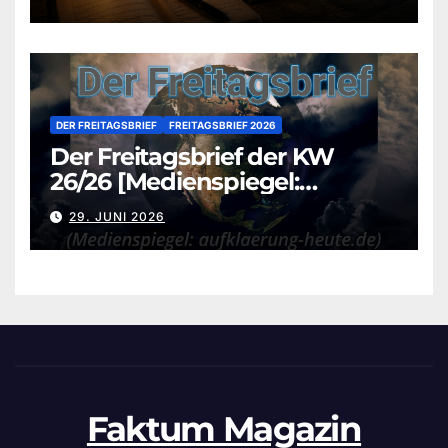
DER FREITAGSBRIEF
FREITAGSBRIEF 2026
Der Freitagsbrief der KW
26/26 [Medienspiegel:
aufklaerung-heute.de]
29. JUNI 2026
Faktum Magazin