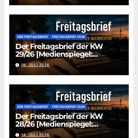
DER FREITAGSBRIEF
FREITAGSBRIEF 2026
Der Freitagsbrief der KW
29/26 [Medienspiegel:
aufklaerung-heute.de]
19. JULI 2026
DER FREITAGSBRIEF
FREITAGSBRIEF 2026
Der Freitagsbrief der KW
28/26 [Medienspiegel:
aufklaerung-heute.de]
14. JULI 2026