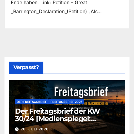
Ende haben. Link: Petition – Great
_Barrington_Declaration_(Petition) „Als…
Verpasst?
DER FREITAGSBRIEF
FREITAGSBRIEF 2026
Der Freitagsbrief der KW
30/24 [Medienspiegel:
aufklaerung-heute-de]
26. JULI 2026