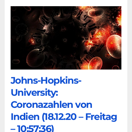
Johns-Hopkins-
University:
Coronazahlen von
Indien (18.12.20 – Freitag
– 10:57:36)