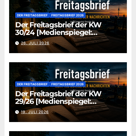
DER FREITAGSBRIEF
FREITAGSBRIEF 2026
Der Freitagsbrief der KW
30/24 [Medienspiegel:
aufklaerung-heute-de]
26. JULI 2026
DER FREITAGSBRIEF
FREITAGSBRIEF 2026
Der Freitagsbrief der KW
29/26 [Medienspiegel:
aufklaerung-heute.de]
19. JULI 2026