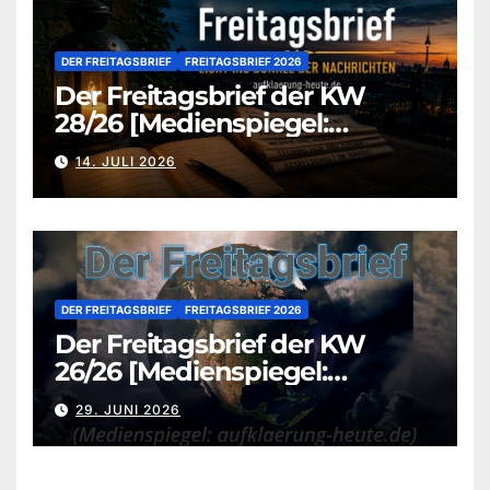
DER FREITAGSBRIEF
FREITAGSBRIEF 2026
Der Freitagsbrief der KW
28/26 [Medienspiegel:
aufklaerung-heute.de]
14. JULI 2026
DER FREITAGSBRIEF
FREITAGSBRIEF 2026
Der Freitagsbrief der KW
26/26 [Medienspiegel:
aufklaerung-heute.de]
29. JUNI 2026