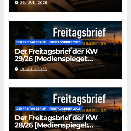
26. JULI 2026
DER FREITAGSBRIEF
FREITAGSBRIEF 2026
Der Freitagsbrief der KW
29/26 [Medienspiegel:
aufklaerung-heute.de]
19. JULI 2026
DER FREITAGSBRIEF
FREITAGSBRIEF 2026
Der Freitagsbrief der KW
28/26 [Medienspiegel: