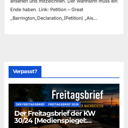
ansehen und mitzeichnen. Der Wahnsinn muss ein
Ende haben. Link: Petition – Great
_Barrington_Declaration_(Petition) „Als…
Verpasst?
DER FREITAGSBRIEF
FREITAGSBRIEF 2026
Der Freitagsbrief der KW
30/24 [Medienspiegel:
aufklaerung-heute-de]