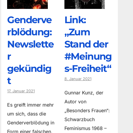
Genderve
Link:
rblödung:
„Zum
Newslette
Stand der
r
#Meinung
gekündig
s-Freiheit“
t
8. Januar 2021
17. Januar 2021
Gunnar Kunz, der
Autor von
Es greift immer mehr
„Besonders Frauen“:
um sich, dass die
Schwarzbuch
Genderverblödung in
Feminismus 1968 –
Form einer falschen,