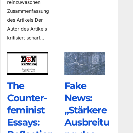
reinzuwaschen
Zusammenfassung
des Artikels Der
Autor des Artikels
kritisiert scharf…
The
Fake
Counter­
News:
feminist
„Stärkere
Essays:
Ausbreitu