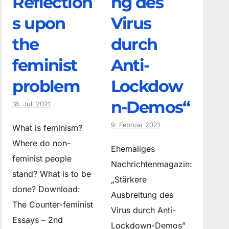
Reflection
ng des
s upon
Virus
the
durch
feminist
Anti-
problem
Lockdow
n-Demos“
18. Juli 2021
9. Februar 2021
What is feminism?
Where do non­
Ehemaliges
feminist people
Nachrichtenmagazin:
stand? What is to be
„Stärkere
done? Download:
Ausbreitung des
The Counter-feminist
Virus durch Anti-
Essays – 2nd
Lockdown-Demos”