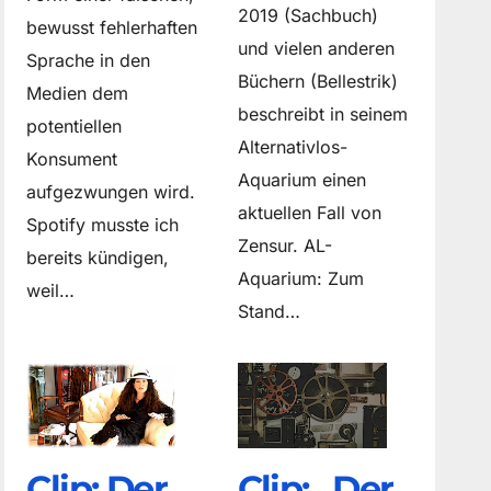
2019 (Sachbuch)
bewusst fehlerhaften
und vielen anderen
Sprache in den
Büchern (Bellestrik)
Medien dem
beschreibt in seinem
potentiellen
Alternativlos-
Konsument
Aquarium einen
aufgezwungen wird.
aktuellen Fall von
Spotify musste ich
Zensur. AL-
bereits kündigen,
Aquarium: Zum
weil…
Stand…
Clip: Der
Clip: „Der