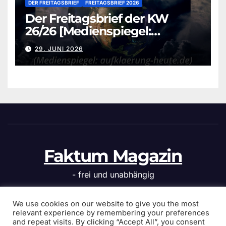
DER FREITAGSBRIEF
FREITAGSBRIEF 2026
Der Freitagsbrief der KW
26/26 [Medienspiegel:
aufklaerung-heute.de]
29. JUNI 2026
Faktum Magazin
- frei und unabhängig
We use cookies on our website to give you the most
relevant experience by remembering your preferences
and repeat visits. By clicking “Accept All”, you consent
Stolz präsentiert von WordPress
|
Theme: News Click von