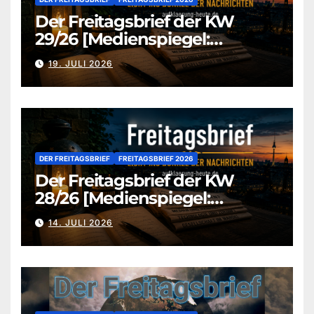
Der Freitagsbrief der KW
29/26 [Medienspiegel:
aufklaerung-heute.de]
19. JULI 2026
DER FREITAGSBRIEF
FREITAGSBRIEF 2026
Der Freitagsbrief der KW
28/26 [Medienspiegel:
aufklaerung-heute.de]
14. JULI 2026