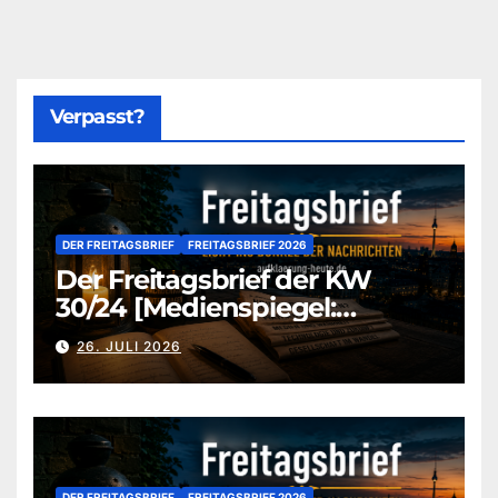
Verpasst?
DER FREITAGSBRIEF
FREITAGSBRIEF 2026
Der Freitagsbrief der KW
30/24 [Medienspiegel:
aufklaerung-heute-de]
26. JULI 2026
DER FREITAGSBRIEF
FREITAGSBRIEF 2026