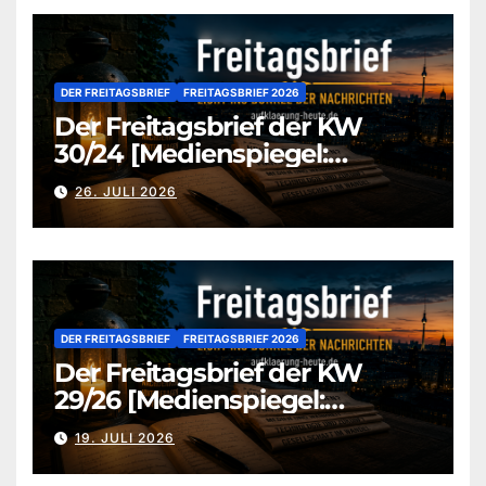
DER FREITAGSBRIEF
FREITAGSBRIEF 2026
Der Freitagsbrief der KW
30/24 [Medienspiegel:
aufklaerung-heute-de]
26. JULI 2026
DER FREITAGSBRIEF
FREITAGSBRIEF 2026
Der Freitagsbrief der KW
29/26 [Medienspiegel:
aufklaerung-heute.de]
19. JULI 2026