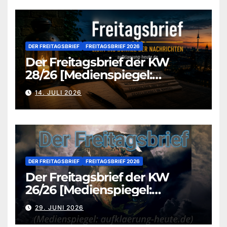
DER FREITAGSBRIEF
FREITAGSBRIEF 2026
Der Freitagsbrief der KW
28/26 [Medienspiegel:
aufklaerung-heute.de]
14. JULI 2026
DER FREITAGSBRIEF
FREITAGSBRIEF 2026
Der Freitagsbrief der KW
26/26 [Medienspiegel:
aufklaerung-heute.de]
29. JUNI 2026