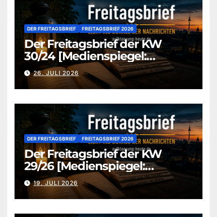
DER FREITAGSBRIEF
FREITAGSBRIEF 2026
Der Freitagsbrief der KW
30/24 [Medienspiegel:
aufklaerung-heute-de]
26. JULI 2026
DER FREITAGSBRIEF
FREITAGSBRIEF 2026
Der Freitagsbrief der KW
29/26 [Medienspiegel:
aufklaerung-heute.de]
19. JULI 2026