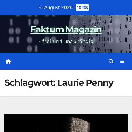
Zum
6. August 2026
10:08
Inhalt
wechseln
Faktum Magazin
- frei und unabhängig
Schlagwort:
Laurie Penny