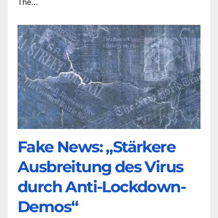
The…
Fake News: „Stärkere
Ausbreitung des Virus
durch Anti-Lockdown-
Demos“