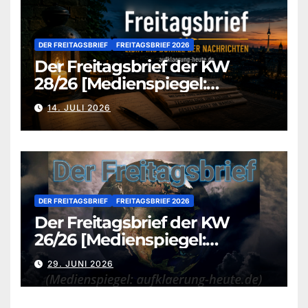
DER FREITAGSBRIEF
FREITAGSBRIEF 2026
Der Freitagsbrief der KW
28/26 [Medienspiegel:
aufklaerung-heute.de]
14. JULI 2026
DER FREITAGSBRIEF
FREITAGSBRIEF 2026
Der Freitagsbrief der KW
26/26 [Medienspiegel:
aufklaerung-heute.de]
29. JUNI 2026