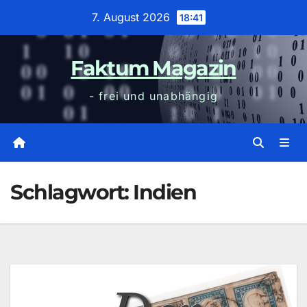
Zum
7. August 2026
18:41
Inhalt
wechseln
Faktum Magazin
- frei und unabhängig
Schlagwort:
Indien