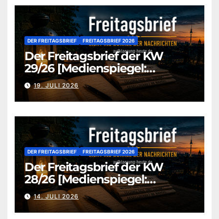
DER FREITAGSBRIEF
FREITAGSBRIEF 2026
Der Freitagsbrief der KW
29/26 [Medienspiegel:
aufklaerung-heute.de]
19. JULI 2026
DER FREITAGSBRIEF
FREITAGSBRIEF 2026
Der Freitagsbrief der KW
28/26 [Medienspiegel:
aufklaerung-heute.de]
14. JULI 2026