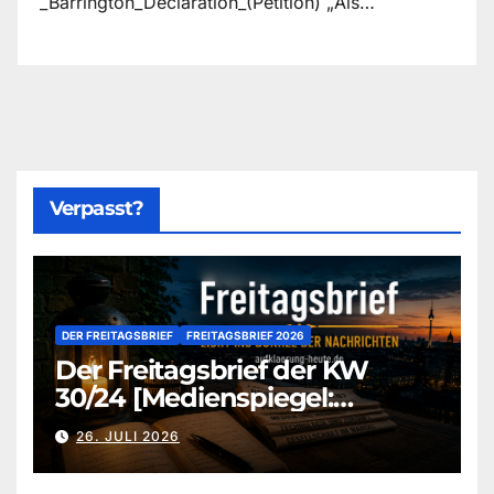
_Barrington_Declaration_(Petition) „Als…
Verpasst?
DER FREITAGSBRIEF
FREITAGSBRIEF 2026
Der Freitagsbrief der KW
30/24 [Medienspiegel:
aufklaerung-heute-de]
26. JULI 2026