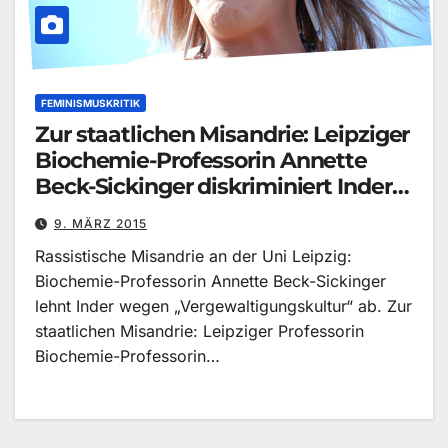
FEMINISMUSKRITIK
Zur staatlichen Misandrie: Leipziger
Biochemie-Professorin Annette
Beck-Sickinger diskriminiert Inder «
p e l z blog
9. MÄRZ 2015
Rassistische Misandrie an der Uni Leipzig:
Biochemie-Professorin Annette Beck-Sickinger
lehnt Inder wegen „Vergewaltigungskultur“ ab. Zur
staatlichen Misandrie: Leipziger Professorin
Biochemie-Professorin…