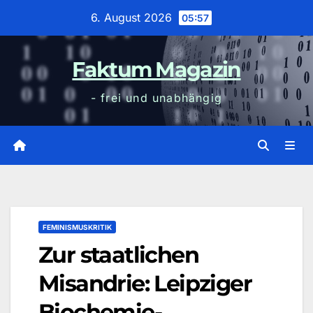
Zum
6. August 2026
05:57
Inhalt
wechseln
Faktum Magazin
- frei und unabhängig
FEMINISMUSKRITIK
Zur staatlichen
Misandrie: Leipziger
Biochemie-