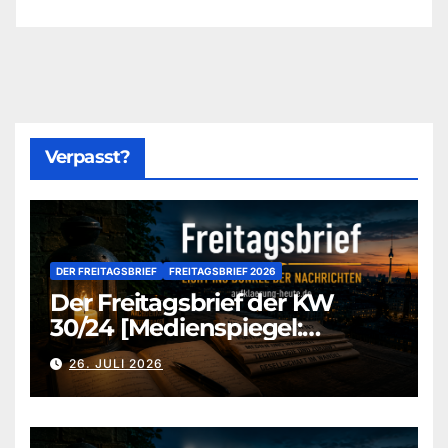
Verpasst?
DER FREITAGSBRIEF
FREITAGSBRIEF 2026
Der Freitagsbrief der KW
30/24 [Medienspiegel:
aufklaerung-heute-de]
26. JULI 2026