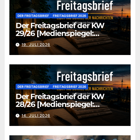
DER FREITAGSBRIEF
FREITAGSBRIEF 2026
Der Freitagsbrief der KW
29/26 [Medienspiegel:
aufklaerung-heute.de]
19. JULI 2026
DER FREITAGSBRIEF
FREITAGSBRIEF 2026
Der Freitagsbrief der KW
28/26 [Medienspiegel:
aufklaerung-heute.de]
14. JULI 2026