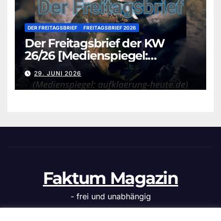
DER FREITAGSBRIEF
FREITAGSBRIEF 2026
Der Freitagsbrief der KW
26/26 [Medienspiegel:
aufklaerung-heute.de]
29. JUNI 2026
Faktum Magazin
- frei und unabhängig