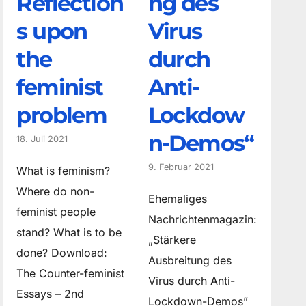
Reflection
ng des
s upon
Virus
the
durch
feminist
Anti-
problem
Lockdow
n-Demos“
18. Juli 2021
9. Februar 2021
What is feminism?
Where do non­
Ehemaliges
feminist people
Nachrichtenmagazin:
stand? What is to be
„Stärkere
done? Download:
Ausbreitung des
The Counter-feminist
Virus durch Anti-
Essays – 2nd
Lockdown-Demos”