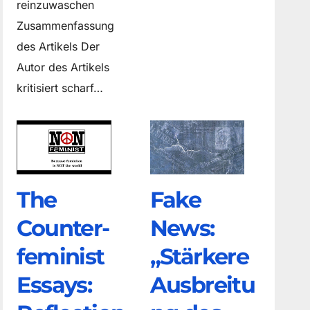
reinzuwaschen
Zusammenfassung
des Artikels Der
Autor des Artikels
kritisiert scharf…
The
Fake
Counter­
News:
feminist
„Stärkere
Essays:
Ausbreitu