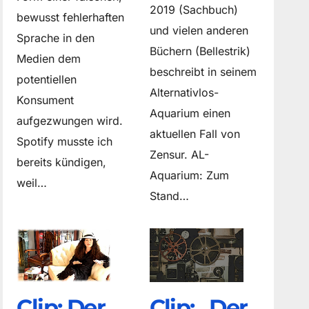
2019 (Sachbuch)
bewusst fehlerhaften
und vielen anderen
Sprache in den
Büchern (Bellestrik)
Medien dem
beschreibt in seinem
potentiellen
Alternativlos-
Konsument
Aquarium einen
aufgezwungen wird.
aktuellen Fall von
Spotify musste ich
Zensur. AL-
bereits kündigen,
Aquarium: Zum
weil…
Stand…
Clip: Der
Clip: „Der