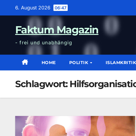
Zum
6. August 2026
06:47
Inhalt
wechseln
Faktum Magazin
- frei und unabhängig
HOME
POLITIK
ISLAMKRITI
Schlagwort:
Hilfsorganisati