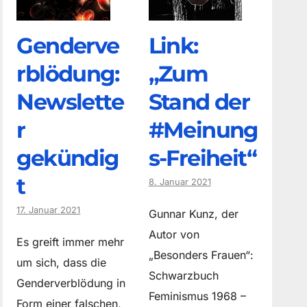
Genderve
Link:
rblödung:
„Zum
Newslette
Stand der
r
#Meinung
gekündig
s-Freiheit“
t
8. Januar 2021
17. Januar 2021
Gunnar Kunz, der
Autor von
Es greift immer mehr
„Besonders Frauen“:
um sich, dass die
Schwarzbuch
Genderverblödung in
Feminismus 1968 –
Form einer falschen,