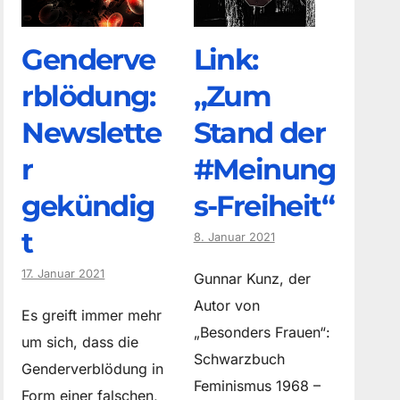
Genderve
Link:
rblödung:
„Zum
Newslette
Stand der
r
#Meinung
gekündig
s-Freiheit“
t
8. Januar 2021
17. Januar 2021
Gunnar Kunz, der
Autor von
Es greift immer mehr
„Besonders Frauen“:
um sich, dass die
Schwarzbuch
Genderverblödung in
Feminismus 1968 –
Form einer falschen,