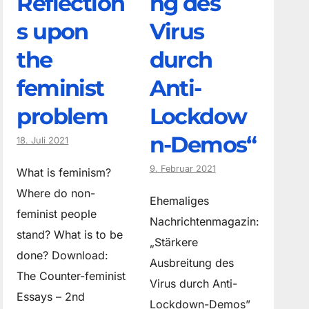
Reflection
ng des
s upon
Virus
the
durch
feminist
Anti-
problem
Lockdow
n-Demos“
18. Juli 2021
9. Februar 2021
What is feminism?
Where do non­
Ehemaliges
feminist people
Nachrichtenmagazin:
stand? What is to be
„Stärkere
done? Download:
Ausbreitung des
The Counter-feminist
Virus durch Anti-
Essays – 2nd
Lockdown-Demos”