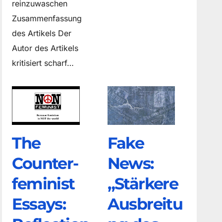
reinzuwaschen
Zusammenfassung
des Artikels Der
Autor des Artikels
kritisiert scharf…
The
Fake
Counter­
News:
feminist
„Stärkere
Essays:
Ausbreitu