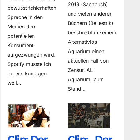
2019 (Sachbuch)
bewusst fehlerhaften
und vielen anderen
Sprache in den
Büchern (Bellestrik)
Medien dem
beschreibt in seinem
potentiellen
Alternativlos-
Konsument
Aquarium einen
aufgezwungen wird.
aktuellen Fall von
Spotify musste ich
Zensur. AL-
bereits kündigen,
Aquarium: Zum
weil…
Stand…
Clip: Der
Clip: „Der