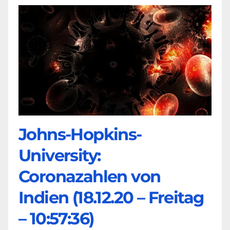
Johns-Hopkins-
University:
Coronazahlen von
Indien (18.12.20 – Freitag
– 10:57:36)