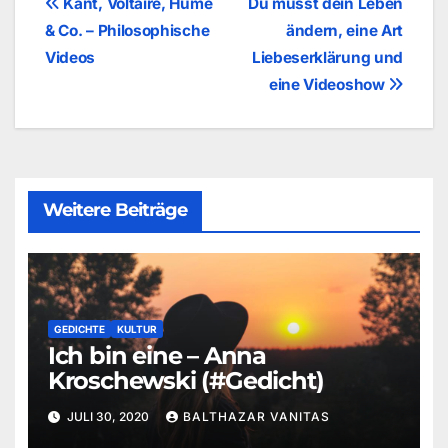
Beitragsnavigation
Kant, Voltaire, Hume
Du musst dein Leben
& Co. – Philosophische
ändern, eine Art
Videos
Liebeserklärung und
eine Videoshow
Weitere Beiträge
GEDICHTE
KULTUR
Ich bin eine – Anna
Kroschewski (#Gedicht)
JULI 30, 2020
BALTHAZAR VANITAS