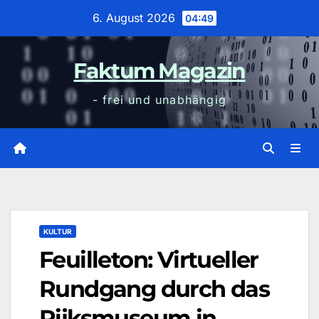
Zum
6. August 2026
04:49
Inhalt
wechseln
Faktum Magazin
- frei und unabhängig
KULTUR
Feuilleton: Virtueller
Rundgang durch das
Rijksmuseum in