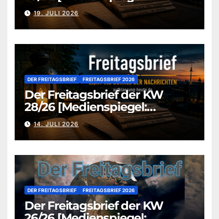
aufklaerung-heute.de]
19. JULI 2026
DER FREITAGSBRIEF
FREITAGSBRIEF 2026
Der Freitagsbrief der KW
28/26 [Medienspiegel:
aufklaerung-heute.de]
14. JULI 2026
DER FREITAGSBRIEF
FREITAGSBRIEF 2026
Der Freitagsbrief der KW
26/26 [Medienspiegel: