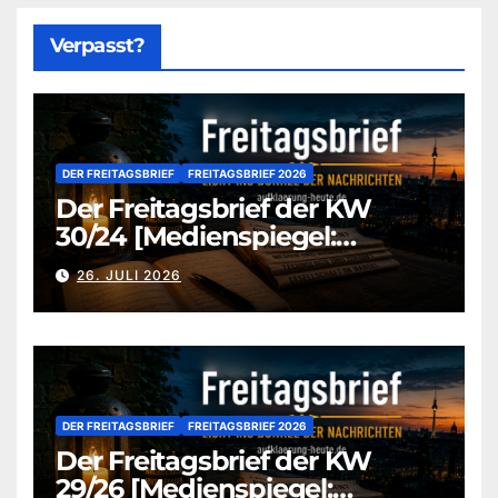
Verpasst?
DER FREITAGSBRIEF
FREITAGSBRIEF 2026
Der Freitagsbrief der KW
30/24 [Medienspiegel:
aufklaerung-heute-de]
26. JULI 2026
DER FREITAGSBRIEF
FREITAGSBRIEF 2026
Der Freitagsbrief der KW
29/26 [Medienspiegel: