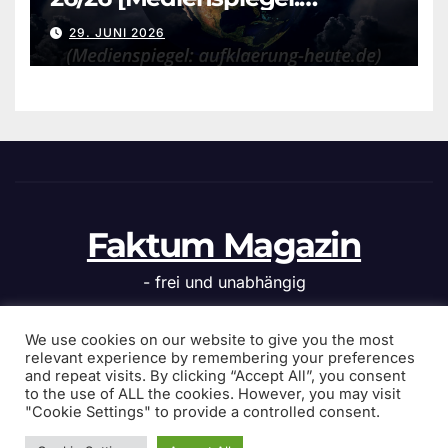
aufklaerung-heute.de]
29. JUNI 2026
Faktum Magazin
- frei und unabhängig
We use cookies on our website to give you the most
relevant experience by remembering your preferences
and repeat visits. By clicking “Accept All”, you consent
Stolz präsentiert von WordPress
|
Theme: News Click von
to the use of ALL the cookies. However, you may visit
Themeansar
"Cookie Settings" to provide a controlled consent.