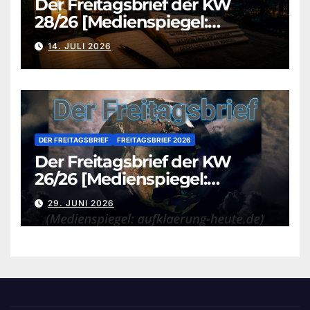
Der Freitagsbrief der KW
28/26 [Medienspiegel:
aufklaerung-heute.de]
14. JULI 2026
DER FREITAGSBRIEF
FREITAGSBRIEF 2026
Der Freitagsbrief der KW
26/26 [Medienspiegel:
aufklaerung-heute.de]
29. JUNI 2026