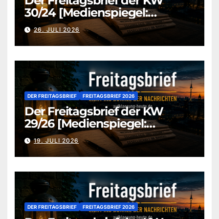
Der Freitagsbrief der KW
30/24 [Medienspiegel:
aufklaerung-heute-de]
26. JULI 2026
DER FREITAGSBRIEF
FREITAGSBRIEF 2026
Der Freitagsbrief der KW
29/26 [Medienspiegel:
aufklaerung-heute.de]
19. JULI 2026
DER FREITAGSBRIEF
FREITAGSBRIEF 2026