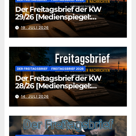
Der Freitagsbrief der KW
29/26 [Medienspiegel:
aufklaerung-heute.de]
19. JULI 2026
DER FREITAGSBRIEF
FREITAGSBRIEF 2026
Der Freitagsbrief der KW
28/26 [Medienspiegel:
aufklaerung-heute.de]
14. JULI 2026