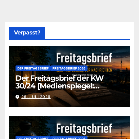
Verpasst?
DER FREITAGSBRIEF
FREITAGSBRIEF 2026
Der Freitagsbrief der KW
30/24 [Medienspiegel:
aufklaerung-heute-de]
26. JULI 2026
DER FREITAGSBRIEF
FREITAGSBRIEF 2026