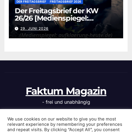
DER FREITAGSBRIEF
FREITAGSBRIEF 2026
Der Freitagsbrief der KW
26/26 [Medienspiegel:
aufklaerung-heute.de]
29. JUNI 2026
Faktum Magazin
- frei und unabhängig
We use cookies on our website to give you the most
relevant experience by remembering your preferences
and repeat visits. By clicking “Accept All”, you consent
Stolz präsentiert von WordPress
|
Theme: News Click von