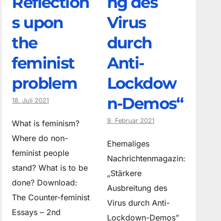
Reflection
ng des
s upon
Virus
the
durch
feminist
Anti-
problem
Lockdow
n-Demos“
18. Juli 2021
9. Februar 2021
What is feminism?
Where do non­
Ehemaliges
feminist people
Nachrichtenmagazin:
stand? What is to be
„Stärkere
done? Download:
Ausbreitung des
The Counter-feminist
Virus durch Anti-
Essays – 2nd
Lockdown-Demos”