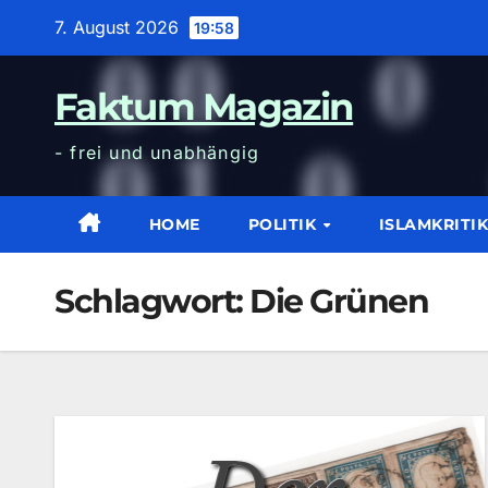
Zum
7. August 2026
19:58
Inhalt
wechseln
Faktum Magazin
- frei und unabhängig
HOME
POLITIK
ISLAMKRITI
Schlagwort:
Die Grünen