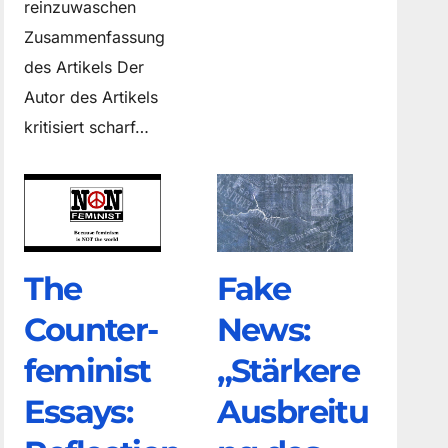
reinzuwaschen
Zusammenfassung
des Artikels Der
Autor des Artikels
kritisiert scharf…
The
Fake
Counter­
News:
feminist
„Stärkere
Essays:
Ausbreitu