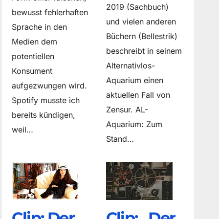
2019 (Sachbuch)
bewusst fehlerhaften
und vielen anderen
Sprache in den
Büchern (Bellestrik)
Medien dem
beschreibt in seinem
potentiellen
Alternativlos-
Konsument
Aquarium einen
aufgezwungen wird.
aktuellen Fall von
Spotify musste ich
Zensur. AL-
bereits kündigen,
Aquarium: Zum
weil…
Stand…
Clip: Der
Clip: „Der