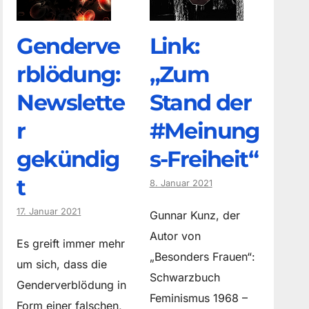
Genderve
Link:
rblödung:
„Zum
Newslette
Stand der
r
#Meinung
gekündig
s-Freiheit“
t
8. Januar 2021
17. Januar 2021
Gunnar Kunz, der
Autor von
Es greift immer mehr
„Besonders Frauen“:
um sich, dass die
Schwarzbuch
Genderverblödung in
Feminismus 1968 –
Form einer falschen,