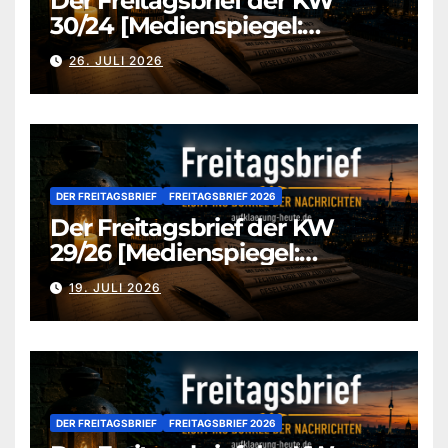
Der Freitagsbrief der KW
30/24 [Medienspiegel:
aufklaerung-heute-de]
26. JULI 2026
DER FREITAGSBRIEF
FREITAGSBRIEF 2026
Der Freitagsbrief der KW
29/26 [Medienspiegel:
aufklaerung-heute.de]
19. JULI 2026
DER FREITAGSBRIEF
FREITAGSBRIEF 2026