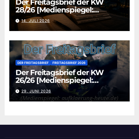
Der Freitagsbrief der KW
28/26 [Medienspiegel:
aufklaerung-heute.de]
14. JULI 2026
DER FREITAGSBRIEF
FREITAGSBRIEF 2026
Der Freitagsbrief der KW
26/26 [Medienspiegel:
aufklaerung-heute.de]
29. JUNI 2026