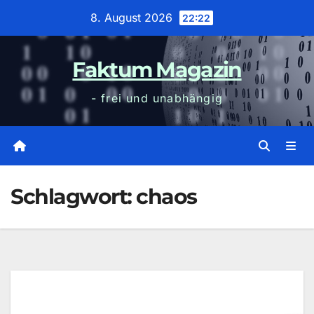
Zum
8. August 2026
22:22
Inhalt
wechseln
Faktum Magazin
- frei und unabhängig
Schlagwort:
chaos