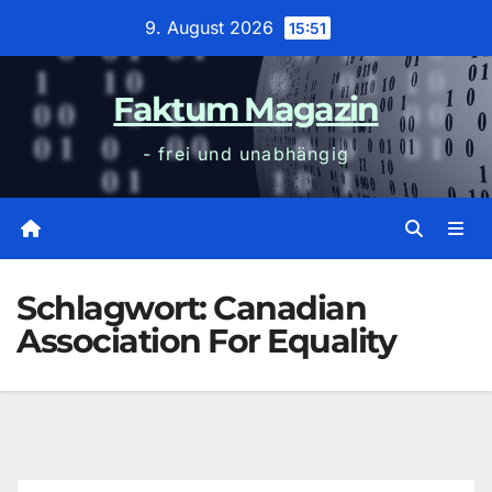
Zum
9. August 2026
15:51
Inhalt
wechseln
Faktum Magazin
- frei und unabhängig
Schlagwort:
Canadian
Association For Equality