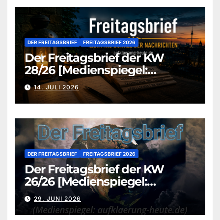
DER FREITAGSBRIEF
FREITAGSBRIEF 2026
Der Freitagsbrief der KW
28/26 [Medienspiegel:
aufklaerung-heute.de]
14. JULI 2026
DER FREITAGSBRIEF
FREITAGSBRIEF 2026
Der Freitagsbrief der KW
26/26 [Medienspiegel:
aufklaerung-heute.de]
29. JUNI 2026