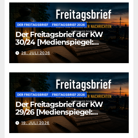
DER FREITAGSBRIEF
FREITAGSBRIEF 2026
Der Freitagsbrief der KW
30/24 [Medienspiegel:
aufklaerung-heute-de]
26. JULI 2026
DER FREITAGSBRIEF
FREITAGSBRIEF 2026
Der Freitagsbrief der KW
29/26 [Medienspiegel:
aufklaerung-heute.de]
19. JULI 2026