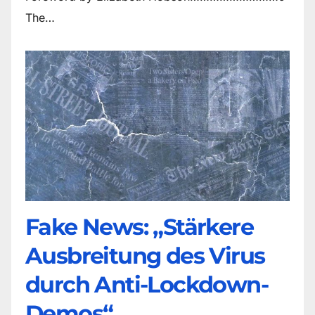
The…
Fake News: „Stärkere
Ausbreitung des Virus
durch Anti-Lockdown-
Demos“