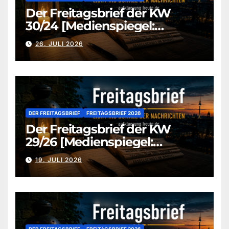
Der Freitagsbrief der KW
30/24 [Medienspiegel:
aufklaerung-heute-de]
26. JULI 2026
DER FREITAGSBRIEF
FREITAGSBRIEF 2026
Der Freitagsbrief der KW
29/26 [Medienspiegel:
aufklaerung-heute.de]
19. JULI 2026