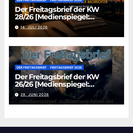
DER FREITAGSBRIEF
FREITAGSBRIEF 2026
Der Freitagsbrief der KW
28/26 [Medienspiegel:
aufklaerung-heute.de]
14. JULI 2026
DER FREITAGSBRIEF
FREITAGSBRIEF 2026
Der Freitagsbrief der KW
26/26 [Medienspiegel:
aufklaerung-heute.de]
29. JUNI 2026