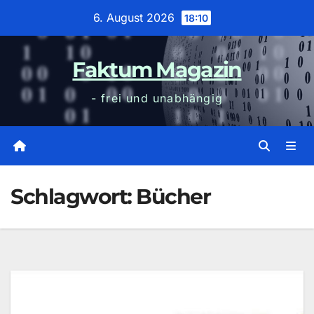
Zum
6. August 2026
18:10
Inhalt
wechseln
Faktum Magazin
- frei und unabhängig
Schlagwort:
Bücher