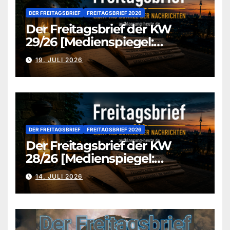
DER FREITAGSBRIEF
FREITAGSBRIEF 2026
Der Freitagsbrief der KW
29/26 [Medienspiegel:
aufklaerung-heute.de]
19. JULI 2026
DER FREITAGSBRIEF
FREITAGSBRIEF 2026
Der Freitagsbrief der KW
28/26 [Medienspiegel:
aufklaerung-heute.de]
14. JULI 2026