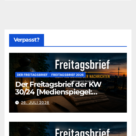
Verpasst?
DER FREITAGSBRIEF
FREITAGSBRIEF 2026
Der Freitagsbrief der KW
30/24 [Medienspiegel:
aufklaerung-heute-de]
26. JULI 2026