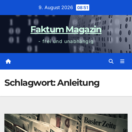
Zum
9. August 2026
08:51
Inhalt
wechseln
Faktum Magazin
- frei und unabhängig
Schlagwort:
Anleitung