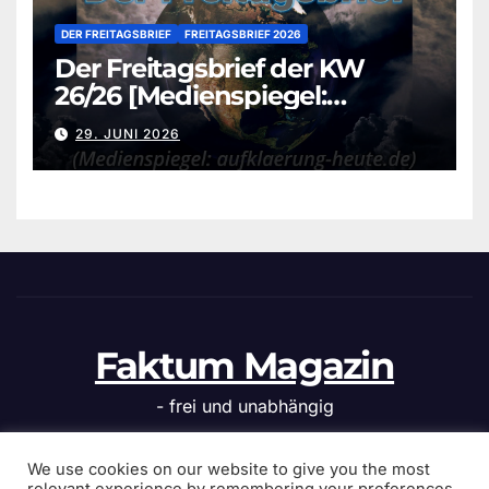
DER FREITAGSBRIEF
FREITAGSBRIEF 2026
Der Freitagsbrief der KW
26/26 [Medienspiegel:
aufklaerung-heute.de]
29. JUNI 2026
Faktum Magazin
- frei und unabhängig
We use cookies on our website to give you the most