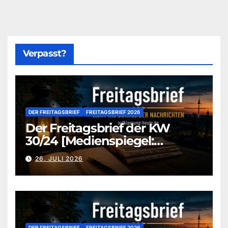
Verpasst?
DER FREITAGSBRIEF
FREITAGSBRIEF 2026
Der Freitagsbrief der KW
30/24 [Medienspiegel:
aufklaerung-heute-de]
26. JULI 2026
DER FREITAGSBRIEF
FREITAGSBRIEF 2026