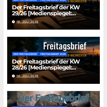
Der Freitagsbrief der KW
29/26 [Medienspiegel:
aufklaerung-heute.de]
19. JULI 2026
DER FREITAGSBRIEF
FREITAGSBRIEF 2026
Der Freitagsbrief der KW
28/26 [Medienspiegel:
aufklaerung-heute.de]
14. JULI 2026