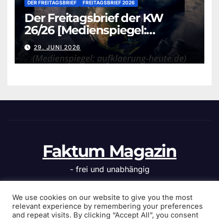
DER FREITAGSBRIEF
FREITAGSBRIEF 2026
Der Freitagsbrief der KW
26/26 [Medienspiegel:
aufklaerung-heute.de]
29. JUNI 2026
Faktum Magazin
- frei und unabhängig
We use cookies on our website to give you the most
relevant experience by remembering your preferences
and repeat visits. By clicking “Accept All”, you consent
Stolz präsentiert von WordPress
|
Theme: News Click von