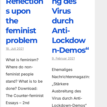
Reflection
ng des
s upon
Virus
the
durch
feminist
Anti-
problem
Lockdow
n-Demos“
18. Juli 2021
9. Februar 2021
What is feminism?
Where do non­
Ehemaliges
feminist people
Nachrichtenmagazin:
stand? What is to be
„Stärkere
done? Download:
Ausbreitung des
The Counter-feminist
Virus durch Anti-
Essays – 2nd
Lockdown-Demos”