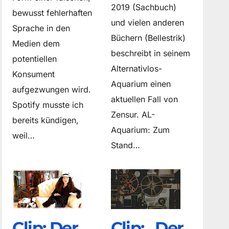
2019 (Sachbuch)
bewusst fehlerhaften
und vielen anderen
Sprache in den
Büchern (Bellestrik)
Medien dem
beschreibt in seinem
potentiellen
Alternativlos-
Konsument
Aquarium einen
aufgezwungen wird.
aktuellen Fall von
Spotify musste ich
Zensur. AL-
bereits kündigen,
Aquarium: Zum
weil…
Stand…
Clip: Der
Clip: „Der