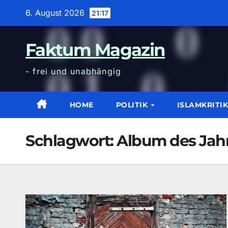
Zum
6. August 2026
21:17
Inhalt
wechseln
Faktum Magazin
- frei und unabhängig
HOME
POLITIK
ISLAMKRITI
Schlagwort:
Album des Jahr