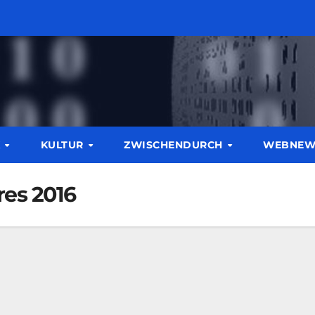
K
KULTUR
ZWISCHENDURCH
WEBNE
es 2016