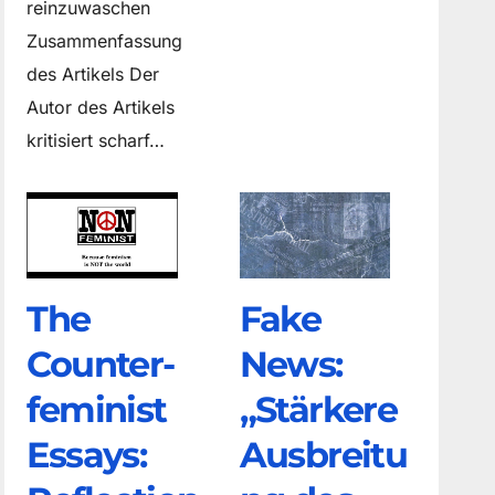
reinzuwaschen
Zusammenfassung
des Artikels Der
Autor des Artikels
kritisiert scharf…
The
Fake
Counter­
News:
feminist
„Stärkere
Essays:
Ausbreitu