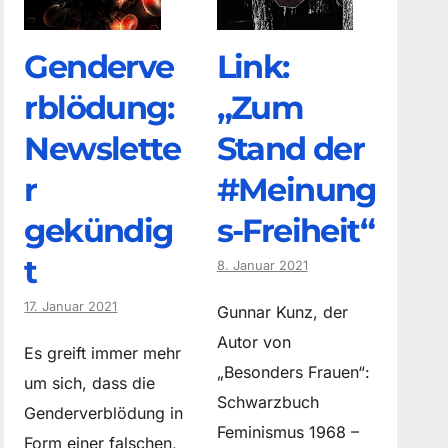
Genderve
Link:
rblödung:
„Zum
Newslette
Stand der
r
#Meinung
gekündig
s-Freiheit“
t
8. Januar 2021
17. Januar 2021
Gunnar Kunz, der
Autor von
Es greift immer mehr
„Besonders Frauen“:
um sich, dass die
Schwarzbuch
Genderverblödung in
Feminismus 1968 –
Form einer falschen,