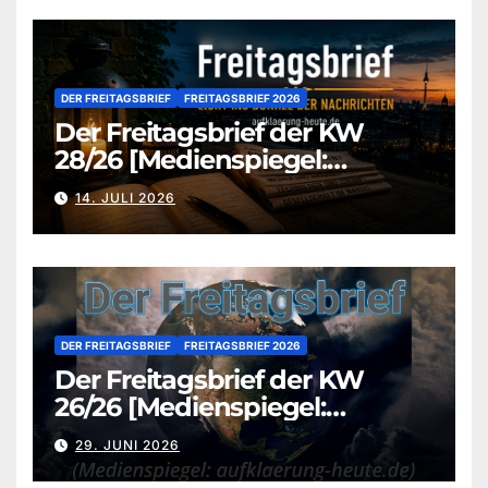
DER FREITAGSBRIEF
FREITAGSBRIEF 2026
Der Freitagsbrief der KW
28/26 [Medienspiegel:
aufklaerung-heute.de]
14. JULI 2026
DER FREITAGSBRIEF
FREITAGSBRIEF 2026
Der Freitagsbrief der KW
26/26 [Medienspiegel:
aufklaerung-heute.de]
29. JUNI 2026