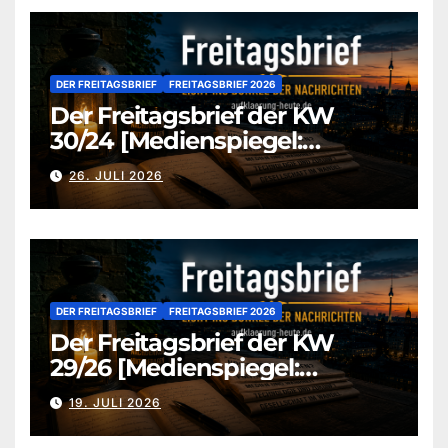
DER FREITAGSBRIEF
FREITAGSBRIEF 2026
Der Freitagsbrief der KW
30/24 [Medienspiegel:
aufklaerung-heute-de]
26. JULI 2026
DER FREITAGSBRIEF
FREITAGSBRIEF 2026
Der Freitagsbrief der KW
29/26 [Medienspiegel:
aufklaerung-heute.de]
19. JULI 2026