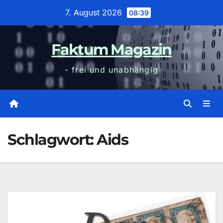
Zum
7. August 2026
08:39
Inhalt
wechseln
Faktum Magazin
- frei und unabhängig
Schlagwort:
Aids