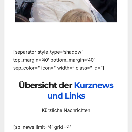
[separator style_type=’shadow‘
top_margin=’40‘ bottom_margin=’40‘
sep_color=“ icon=“ width=“ class=“ id=“]
Übersicht der
Kurznews
und Links
Kürzliche Nachrichten
[sp_news limit=’4′ grid=’4′