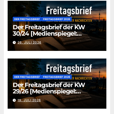
DER FREITAGSBRIEF
FREITAGSBRIEF 2026
Der Freitagsbrief der KW
30/24 [Medienspiegel:
aufklaerung-heute-de]
26. JULI 2026
DER FREITAGSBRIEF
FREITAGSBRIEF 2026
Der Freitagsbrief der KW
29/26 [Medienspiegel:
aufklaerung-heute.de]
19. JULI 2026