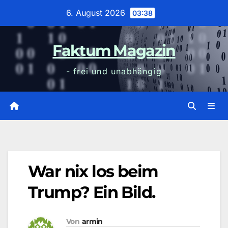
Zum
6. August 2026
03:38
Inhalt
wechseln
Faktum Magazin
- frei und unabhängig
War nix los beim
Trump? Ein Bild.
Von
armin