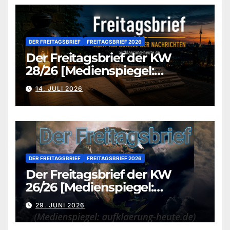
DER FREITAGSBRIEF
FREITAGSBRIEF 2026
Der Freitagsbrief der KW
28/26 [Medienspiegel:
aufklaerung-heute.de]
14. JULI 2026
DER FREITAGSBRIEF
FREITAGSBRIEF 2026
Der Freitagsbrief der KW
26/26 [Medienspiegel:
aufklaerung-heute.de]
29. JUNI 2026