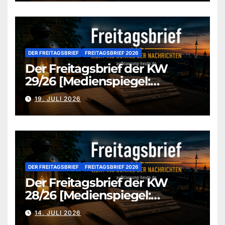
DER FREITAGSBRIEF
FREITAGSBRIEF 2026
Der Freitagsbrief der KW
29/26 [Medienspiegel:
aufklaerung-heute.de]
19. JULI 2026
DER FREITAGSBRIEF
FREITAGSBRIEF 2026
Der Freitagsbrief der KW
28/26 [Medienspiegel:
aufklaerung-heute.de]
14. JULI 2026