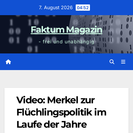
Zum
7. August 2026
04:52
Inhalt
wechseln
Faktum Magazin
- frei und unabhängig
Video: Merkel zur
Flüchlingspolitik im
Laufe der Jahre