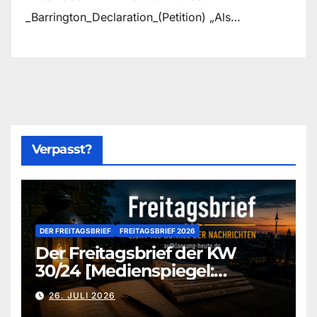
_Barrington_Declaration_(Petition) „Als…
Verpasst?
DER FREITAGSBRIEF
FREITAGSBRIEF 2026
Der Freitagsbrief der KW
30/24 [Medienspiegel:
aufklaerung-heute-de]
26. JULI 2026