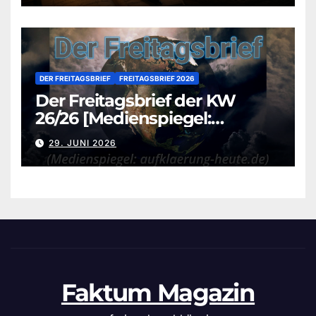
DER FREITAGSBRIEF
FREITAGSBRIEF 2026
Der Freitagsbrief der KW
26/26 [Medienspiegel:
aufklaerung-heute.de]
29. JUNI 2026
Faktum Magazin