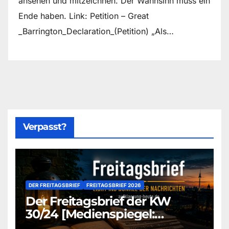
ansehen und mitzeichnen. Der Wahnsinn muss ein
Ende haben. Link: Petition – Great
_Barrington_Declaration_(Petition) „Als…
Verpasst?
DER FREITAGSBRIEF
FREITAGSBRIEF 2026
Der Freitagsbrief der KW
30/24 [Medienspiegel:
aufklaerung-heute-de]