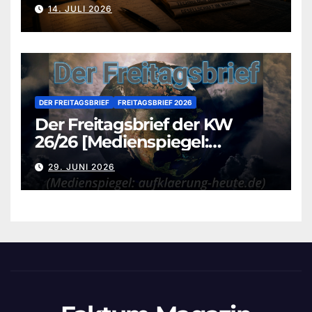
aufklaerung-heute.de]
14. JULI 2026
DER FREITAGSBRIEF
FREITAGSBRIEF 2026
Der Freitagsbrief der KW
26/26 [Medienspiegel:
aufklaerung-heute.de]
29. JUNI 2026