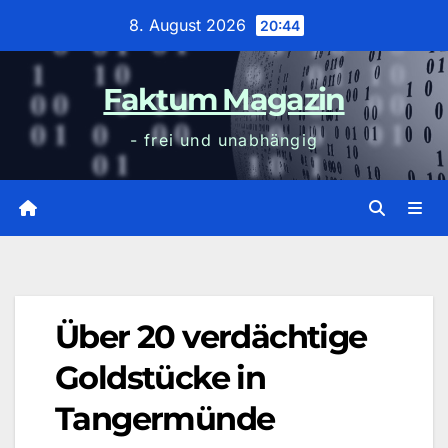
Zum
8. August 2026
20:44
Inhalt
wechseln
Faktum Magazin
- frei und unabhängig
Über 20 verdächtige
Goldstücke in
Tangermünde