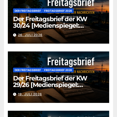
DER FREITAGSBRIEF
FREITAGSBRIEF 2026
Der Freitagsbrief der KW
30/24 [Medienspiegel:
aufklaerung-heute-de]
26. JULI 2026
DER FREITAGSBRIEF
FREITAGSBRIEF 2026
Der Freitagsbrief der KW
29/26 [Medienspiegel:
aufklaerung-heute.de]
19. JULI 2026