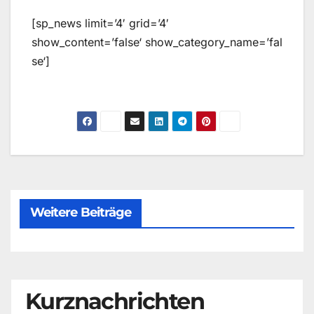
[sp_news limit=’4′ grid=’4′
show_content=’false‘ show_category_name=’fal
se‘]
Weitere Beiträge
Kurznachrichten