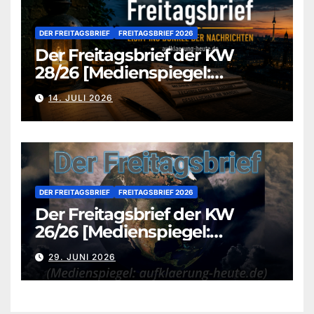
DER FREITAGSBRIEF
FREITAGSBRIEF 2026
Der Freitagsbrief der KW
28/26 [Medienspiegel:
aufklaerung-heute.de]
14. JULI 2026
DER FREITAGSBRIEF
FREITAGSBRIEF 2026
Der Freitagsbrief der KW
26/26 [Medienspiegel:
aufklaerung-heute.de]
29. JUNI 2026