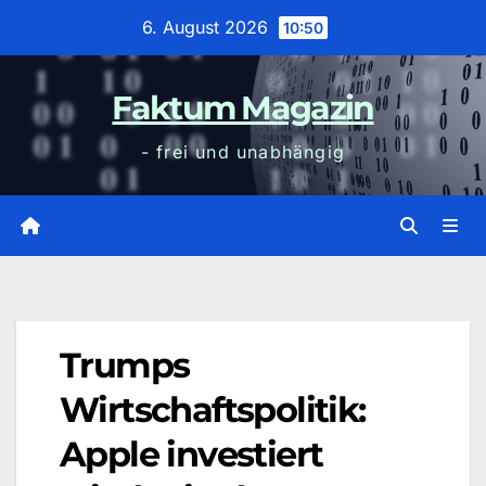
Zum
6. August 2026
10:50
Inhalt
wechseln
Faktum Magazin
- frei und unabhängig
Trumps
Wirtschaftspolitik:
Apple investiert