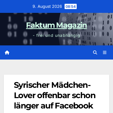
Zum
9. August 2026
08:54
Inhalt
wechseln
Faktum Magazin
- frei und unabhängig
Syrischer Mädchen-
Lover offenbar schon
länger auf Facebook