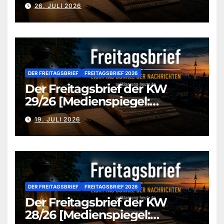
aufklaerung-heute-de]
26. JULI 2026
DER FREITAGSBRIEF
FREITAGSBRIEF 2026
Der Freitagsbrief der KW
29/26 [Medienspiegel:
aufklaerung-heute.de]
19. JULI 2026
DER FREITAGSBRIEF
FREITAGSBRIEF 2026
Der Freitagsbrief der KW
28/26 [Medienspiegel: