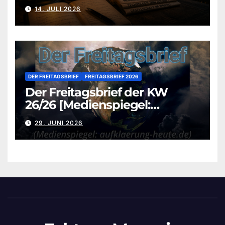
aufklaerung-heute.de]
14. JULI 2026
DER FREITAGSBRIEF
FREITAGSBRIEF 2026
Der Freitagsbrief der KW
26/26 [Medienspiegel:
aufklaerung-heute.de]
29. JUNI 2026