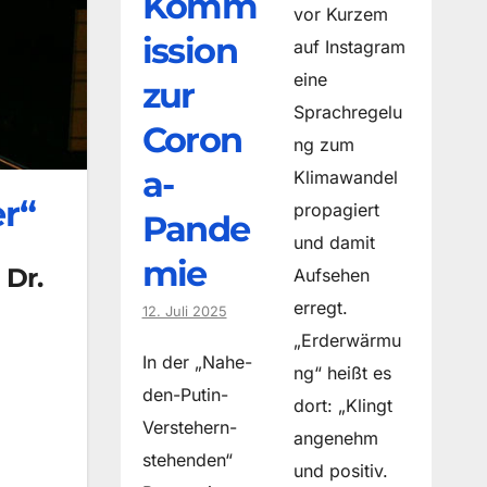
Komm
vor Kurzem
ission
auf Instagram
eine
zur
Sprachregelu
Coron
ng zum
a-
Klimawandel
r“
propagiert
Pande
und damit
mie
 Dr.
Aufsehen
erregt.
12. Juli 2025
„Erderwärmu
In der „Nahe-
ng“ heißt es
den-Putin-
dort: „Klingt
Verstehern-
angenehm
stehenden“
und positiv.