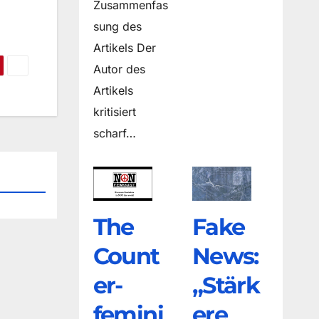
Zusammenfas
sung des
Artikels Der
Autor des
Artikels
kritisiert
scharf…
The
Fake
Count
News:
er­
„Stärk
femini
ere