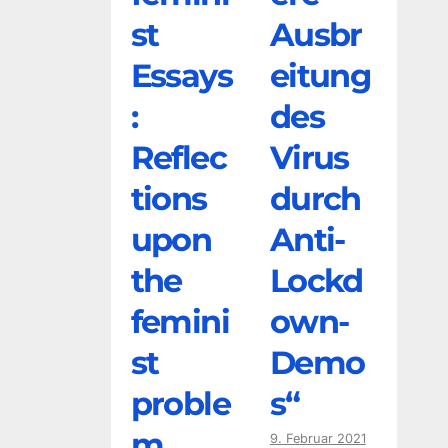
st
Ausbr
Essays
eitung
:
des
Reflec
Virus
tions
durch
upon
Anti-
the
Lockd
femini
own-
st
Demo
proble
s“
m
9. Februar 2021