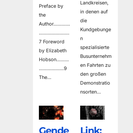
Landkreisen,
Preface by
in denen auf
the
die
Author…………
Kundgebunge
………………….
n
7 Foreword
spezialisierte
by Elizabeth
Busunternehm
Hobson………
en Fahrten zu
………………9
den großen
The…
Demonstratio
nsorten…
Gende
Link: