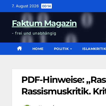
Zum
7. August 2026
00:14
Inhalt
wechseln
Faktum Magazin
- frei und unabhängig
HOME
POLITIK
ISLAMKRITI
PDF-Hinweise: „Ra
Rassismuskritik. K