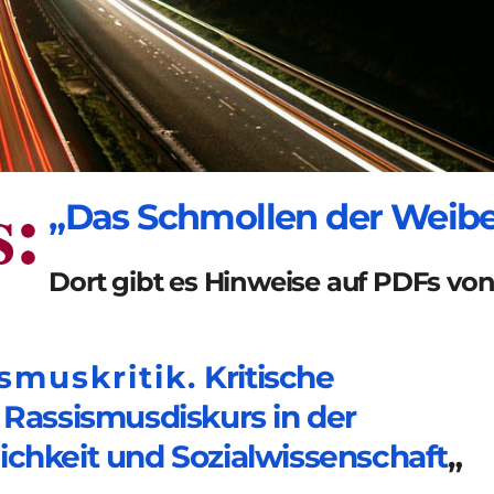
s:
„Das Schmollen der Weibe
Dort gibt es Hinweise auf PDFs von
smuskritik.
Kritische
assismusdiskurs in der
ichkeit und Sozialwissenschaft
„