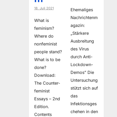
18. Juli 2021
Ehemaliges
Nachrichtenm
What is
agazin:
feminism?
„Stärkere
Where do
Ausbreitung
non­feminist
des Virus
people stand?
durch Anti-
What is to be
Lockdown-
done?
Demos” Die
Download:
Untersuchung
The Counter-
stützt sich auf
feminist
das
Essays – 2nd
Infektionsges
Edition.
chehen in den
Contents