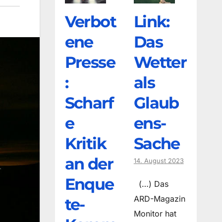
Verbot
Link:
ene
Das
Presse
Wetter
:
als
Scharf
Glaub
e
ens-
Kritik
Sache
an der
14. August 2023
Enque
(…) Das
ARD-Magazin
te-
Monitor hat