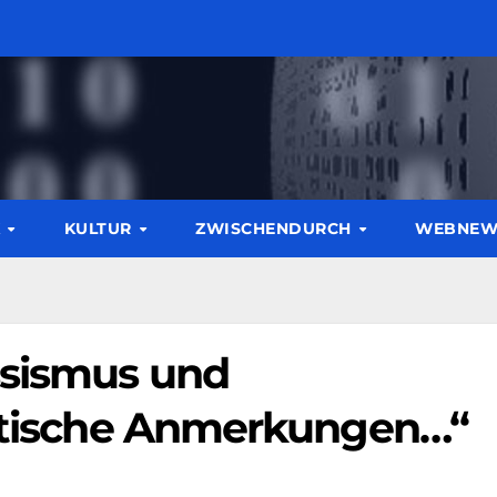
K
KULTUR
ZWISCHENDURCH
WEBNE
ssismus und
ritische Anmerkungen…“