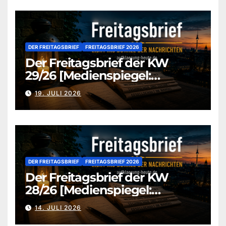
DER FREITAGSBRIEF
FREITAGSBRIEF 2026
Der Freitagsbrief der KW
29/26 [Medienspiegel:
aufklaerung-heute.de]
19. JULI 2026
DER FREITAGSBRIEF
FREITAGSBRIEF 2026
Der Freitagsbrief der KW
28/26 [Medienspiegel:
aufklaerung-heute.de]
14. JULI 2026