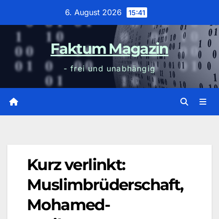
Zum
6. August 2026
15:41
Inhalt
wechseln
Faktum Magazin
- frei und unabhängig
Kurz verlinkt:
Muslimbrüderschaft,
Mohamed-