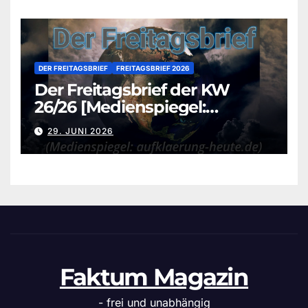
DER FREITAGSBRIEF
FREITAGSBRIEF 2026
Der Freitagsbrief der KW
26/26 [Medienspiegel:
aufklaerung-heute.de]
29. JUNI 2026
Faktum Magazin
- frei und unabhängig