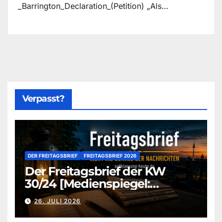
_Barrington_Declaration_(Petition) „Als…
Verpasst?
DER FREITAGSBRIEF
FREITAGSBRIEF 2026
Der Freitagsbrief der KW
30/24 [Medienspiegel:
aufklaerung-heute-de]
26. JULI 2026