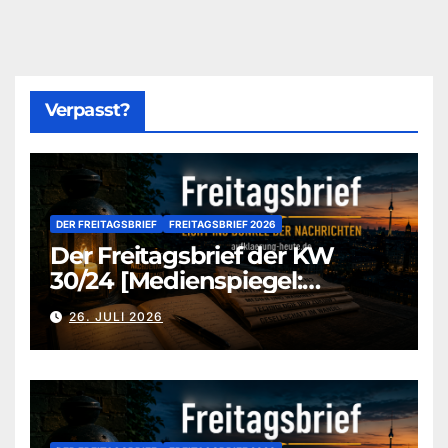
Verpasst?
DER FREITAGSBRIEF
FREITAGSBRIEF 2026
Der Freitagsbrief der KW
30/24 [Medienspiegel:
aufklaerung-heute-de]
26. JULI 2026