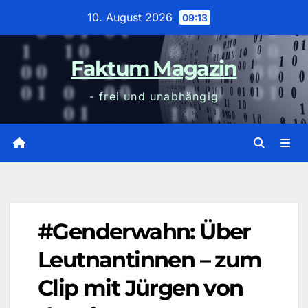
Zum
10. August 2026
09:13
Inhalt
wechseln
Faktum Magazin
- frei und unabhängig
#Genderwahn: Über
Leutnantinnen – zum
Clip mit Jürgen von