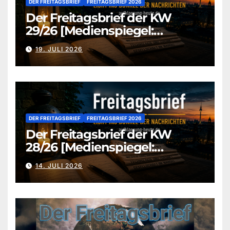
DER FREITAGSBRIEF
FREITAGSBRIEF 2026
Der Freitagsbrief der KW
29/26 [Medienspiegel:
aufklaerung-heute.de]
19. JULI 2026
DER FREITAGSBRIEF
FREITAGSBRIEF 2026
Der Freitagsbrief der KW
28/26 [Medienspiegel:
aufklaerung-heute.de]
14. JULI 2026