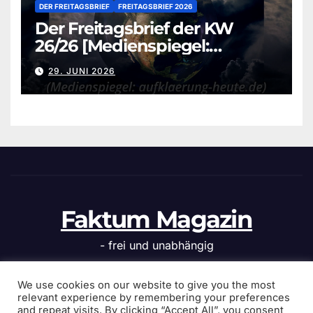
DER FREITAGSBRIEF
FREITAGSBRIEF 2026
Der Freitagsbrief der KW
26/26 [Medienspiegel:
aufklaerung-heute.de]
29. JUNI 2026
Faktum Magazin
- frei und unabhängig
We use cookies on our website to give you the most
relevant experience by remembering your preferences
and repeat visits. By clicking “Accept All”, you consent
Stolz präsentiert von WordPress
|
Theme: News Click von