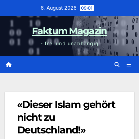
Zum
6. August 2026
09:01
Inhalt
wechseln
Faktum Magazin
- frei und unabhängig
«Dieser Islam gehört
nicht zu
Deutschland!»