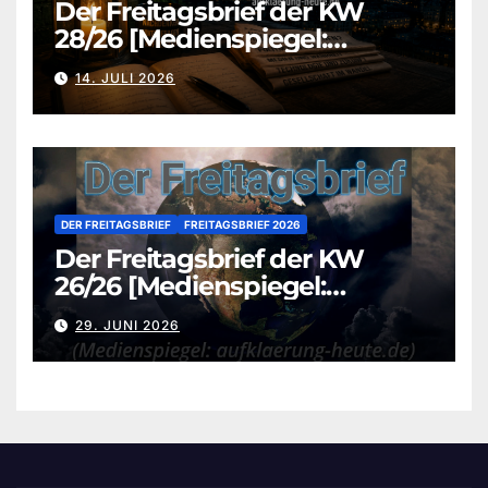
Der Freitagsbrief der KW
28/26 [Medienspiegel:
aufklaerung-heute.de]
14. JULI 2026
DER FREITAGSBRIEF
FREITAGSBRIEF 2026
Der Freitagsbrief der KW
26/26 [Medienspiegel:
aufklaerung-heute.de]
29. JUNI 2026