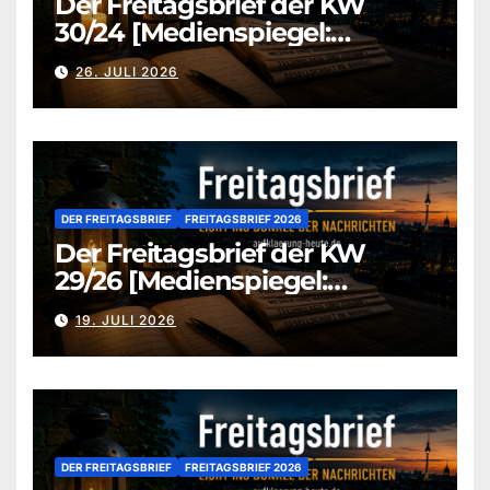
Der Freitagsbrief der KW
30/24 [Medienspiegel:
aufklaerung-heute-de]
26. JULI 2026
DER FREITAGSBRIEF
FREITAGSBRIEF 2026
Der Freitagsbrief der KW
29/26 [Medienspiegel:
aufklaerung-heute.de]
19. JULI 2026
DER FREITAGSBRIEF
FREITAGSBRIEF 2026