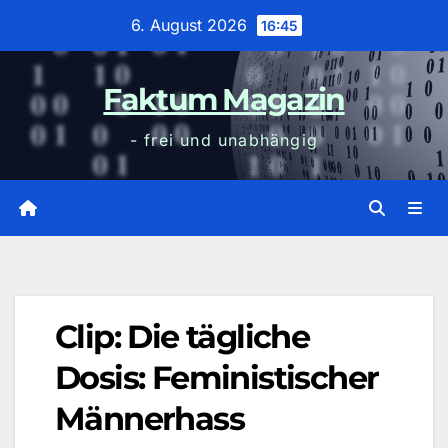
Zum
6. August 2026
16:45
Inhalt
wechseln
Faktum Magazin
- frei und unabhängig
Clip: Die tägliche
Dosis: Feministischer
Männerhass