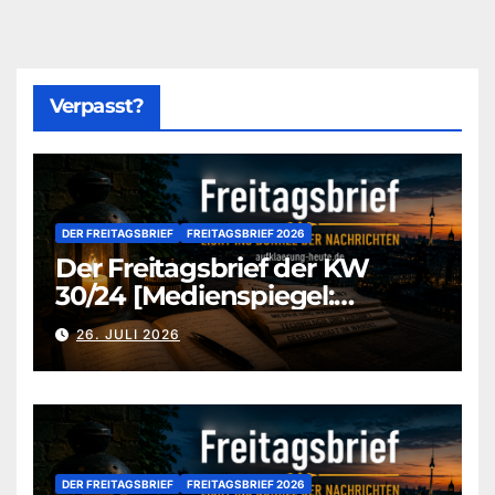
Verpasst?
DER FREITAGSBRIEF
FREITAGSBRIEF 2026
Der Freitagsbrief der KW
30/24 [Medienspiegel:
aufklaerung-heute-de]
26. JULI 2026
DER FREITAGSBRIEF
FREITAGSBRIEF 2026