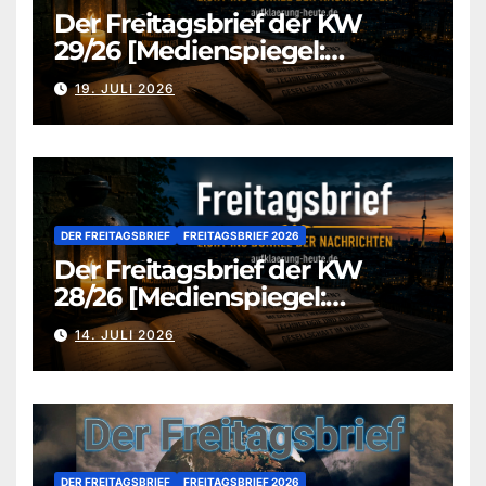
Der Freitagsbrief der KW
29/26 [Medienspiegel:
aufklaerung-heute.de]
19. JULI 2026
DER FREITAGSBRIEF
FREITAGSBRIEF 2026
Der Freitagsbrief der KW
28/26 [Medienspiegel:
aufklaerung-heute.de]
14. JULI 2026
DER FREITAGSBRIEF
FREITAGSBRIEF 2026