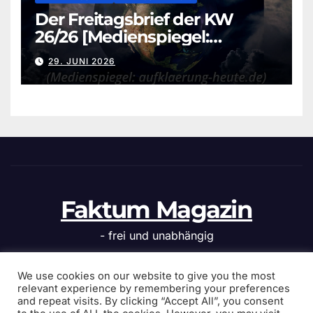
Der Freitagsbrief der KW
26/26 [Medienspiegel:
aufklaerung-heute.de]
29. JUNI 2026
Faktum Magazin
- frei und unabhängig
We use cookies on our website to give you the most
relevant experience by remembering your preferences
and repeat visits. By clicking “Accept All”, you consent
Stolz präsentiert von WordPress
|
Theme: News Click von